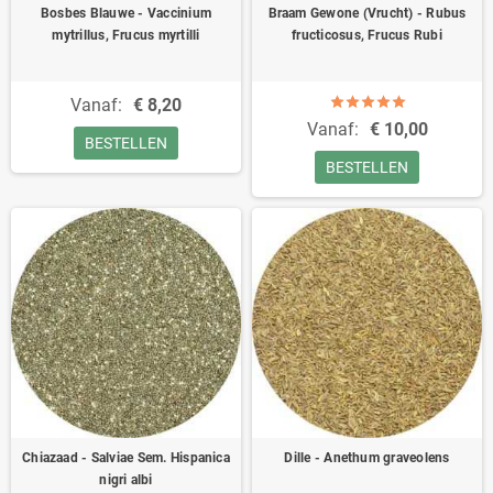
Bosbes Blauwe - Vaccinium
Braam Gewone (Vrucht) - Rubus
mytrillus, Frucus myrtilli
fructicosus, Frucus Rubi
Vanaf:
€ 8,20
Vanaf:
€ 10,00
BESTELLEN
BESTELLEN
Chiazaad - Salviae Sem. Hispanica
Dille - Anethum graveolens
nigri albi