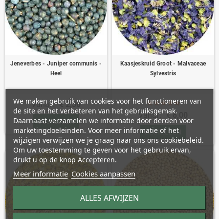
Jeneverbes - Juniper communis -
Kaasjeskruid Groot - Malvaceae
Heel
Sylvestris
We maken gebruik van cookies voor het functioneren van
Vanaf:
€ 2,30
de site en het verbeteren van het gebruiksgemak.
Vanaf:
€ 8,00
Daarnaast verzamelen we informatie door derden voor
BESTELLEN
marketingdoeleinden. Voor meer informatie of het
BESTELLEN
wijzigen verwijzen we je graag naar ons ons cookiebeleid.
Om uw toestemming te geven voor het gebruik ervan,
drukt u op de knop Accepteren.
Meer informatie
Cookies aanpassen
ALLES AFWIJZEN