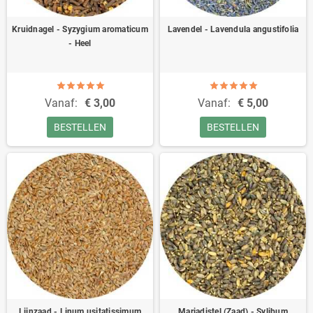
Kruidnagel - Syzygium aromaticum
Lavendel - Lavendula angustifolia
- Heel
Vanaf:
€ 3,00
Vanaf:
€ 5,00
BESTELLEN
BESTELLEN
Lijnzaad - Linum usitatissimum
Mariadistel (Zaad) - Sylibum