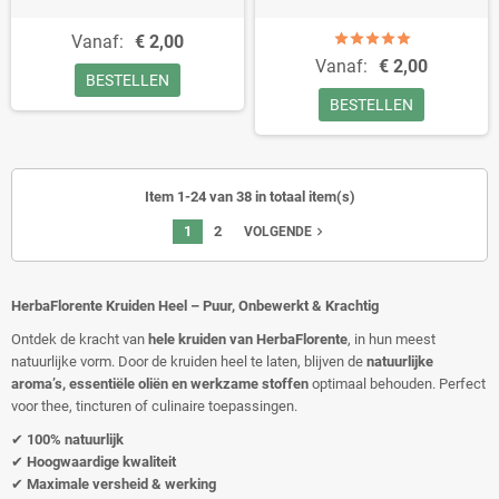
Vanaf:
€ 2,00
Vanaf:
€ 2,00
BESTELLEN
BESTELLEN
Item 1-24 van 38 in totaal item(s)
1
2
navigate_next
VOLGENDE
HerbaFlorente Kruiden Heel – Puur, Onbewerkt & Krachtig
Ontdek de kracht van
hele kruiden van HerbaFlorente
, in hun meest
natuurlijke vorm. Door de kruiden heel te laten, blijven de
natuurlijke
aroma’s, essentiële oliën en werkzame stoffen
optimaal behouden. Perfect
voor thee, tincturen of culinaire toepassingen.
✔
100% natuurlijk
✔
Hoogwaardige kwaliteit
✔
Maximale versheid & werking