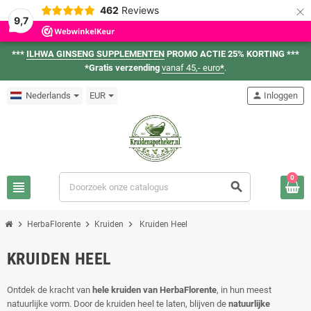
×
462
Reviews
9,7
***
ILHWA GINSENG SUPPLEMENTEN
PROMO ACTIE 25% KORTING ***
*Gratis verzending
vanaf 45,- euro
*
.
Nederlands
EUR
person
Inloggen
0
view_headline
search
chevron_right
chevron_right
chevron_right
HerbaFlorente
Kruiden
Kruiden Heel
KRUIDEN HEEL
Ontdek de kracht van
hele kruiden van HerbaFlorente
, in hun meest
natuurlijke vorm. Door de kruiden heel te laten, blijven de
natuurlijke