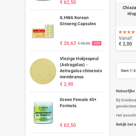
€ 62,50
Chiaza
Hisp
ILHWA Korean
Ginseng Capsules
Vanaf:
€ 26,63
€ 35,50
€ 2,00
-25%
Vlezige Hokjespeul
(Astragalus) -
Astragalus chinensis
Item 1-2
membranus
€ 2,90
Natuurlijke
Green Female 45+
Bij Kruiden
Formula
geselecteer
Het assorti
Bekijk het 
€ 62,50