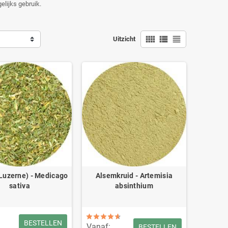
elijks gebruik.
view_comfy
view_list
view_headline
Uitzicht
(Luzerne) - Medicago
Alsemkruid - Artemisia
sativa
absinthium
BESTELLEN
Vanaf:
BESTELLEN