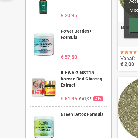
Acc
Mee
€ 20,95
Brandnet
Power Berries+
Formula
€ 57,50
Vanaf:
€ 2,00
ILHWA GINST15
Korean Red Ginseng
Extract
€ 61,46
€ 81,95
-25%
Green Detox Formula