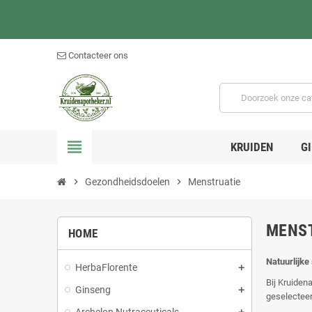
Contacteer ons
view_headline
KRUIDEN
G
chevron_right
Gezondheidsdoelen
chevron_right
Menstruatie
MENS
HOME
Natuurlijke
HerbaFlorente
Bij Kruiden
Ginseng
geselecteer
Archelon Nutraceuticals