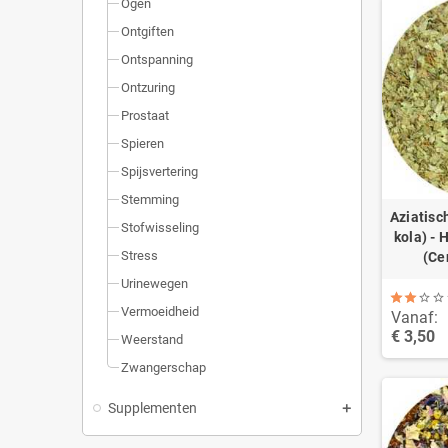
Ogen
Ontgiften
Ontspanning
Ontzuring
Prostaat
Spieren
Spijsvertering
Stemming
Aziatisc
Stofwisseling
kola) - 
Stress
(Ce
Urinewegen
Vermoeidheid
Vanaf:
€ 3,50
Weerstand
Zwangerschap
Supplementen