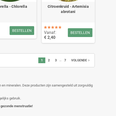
rella - Chlorella
Citroenkruid - Artemisia
abrotani
BESTELLEN
Vanaf:
BESTELLEN
€ 2,40
…
1
2
3
7
navigate_next
VOLGENDE
en en mineralen. Deze producten zijn samengesteld uit zorgvuldig
elijks gebruik.
n gezonde menstruatie!