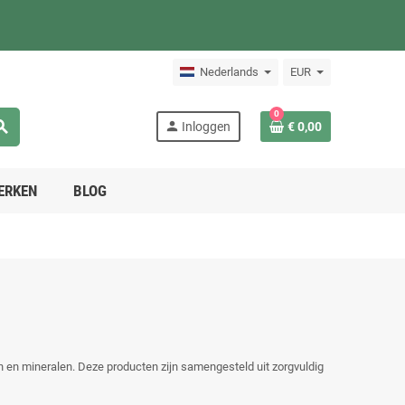
Nederlands
EUR
0
arch
person
Inloggen
€ 0,00
ERKEN
BLOG
en en mineralen. Deze producten zijn samengesteld uit zorgvuldig