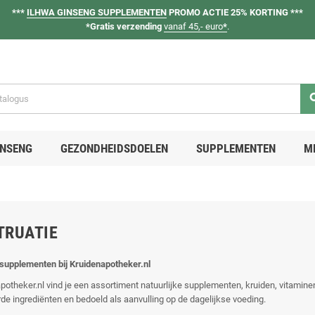
***
ILHWA GINSENG SUPPLEMENTEN
PROMO ACTIE 25% KORTING ***
*Gratis verzending
vanaf 45,- euro
*
.
se
INSENG
GEZONDHEIDSDOELEN
SUPPLEMENTEN
M
TRUATIE
 supplementen bij Kruidenapotheker.nl
apotheker.nl vind je een assortiment natuurlijke supplementen, kruiden, vitamin
de ingrediënten en bedoeld als aanvulling op de dagelijkse voeding.