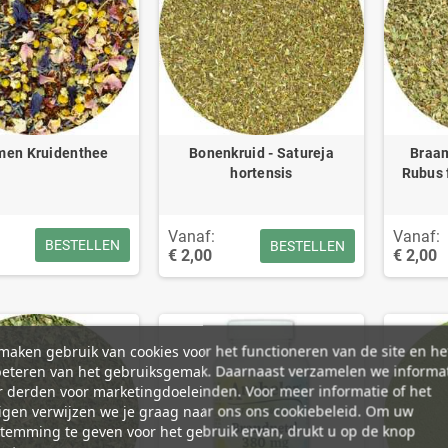
men Kruidenthee
Bonenkruid - Satureja
Braam
hortensis
Rubus 
Vanaf:
Vanaf:
BESTELLEN
BESTELLEN
€ 2,00
€ 2,00
aken gebruik van cookies voor het functioneren van de site en he
beteren van het gebruiksgemak. Daarnaast verzamelen we informa
 derden voor marketingdoeleinden. Voor meer informatie of het
igen verwijzen we je graag naar ons ons cookiebeleid. Om uw
temming te geven voor het gebruik ervan, drukt u op de knop