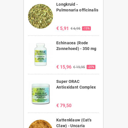
Longkruid -
Pulmonaria officinalis
€ 5,91
€ 6,95
-15%
Echinacea (Rode
Zonnehoed) - 350 mg
€ 15,96
€ 19,95
-20%
Super ORAC
Antioxidant Complex
€ 79,50
Kattenklauw (Cat's
Claw) - Uncaria