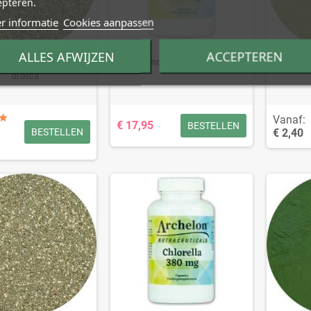
epteren.
r informatie
Cookies aanpassen
ALLES AFWIJZEN
ACCEPTEREN
el (Kruid) - Urticae
Brandnetel - 380 mg
Brandne
dioica
Vanaf:
€ 17,95
BESTELLEN
€ 2,40
BESTELLEN