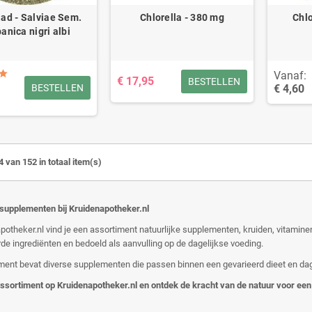
ad - Salviae Sem.
Chlorella - 380 mg
Chlo
anica nigri albi
Vanaf:
€ 17,95
BESTELLEN
€ 4,60
BESTELLEN
4 van 152 in totaal item(s)
 supplementen bij Kruidenapotheker.nl
apotheker.nl vind je een assortiment natuurlijke supplementen, kruiden, vitamin
de ingrediënten en bedoeld als aanvulling op de dagelijkse voeding.
ment bevat diverse supplementen die passen binnen een gevarieerd dieet en dag
assortiment op Kruidenapotheker.nl en ontdek de kracht van de natuur voor ee