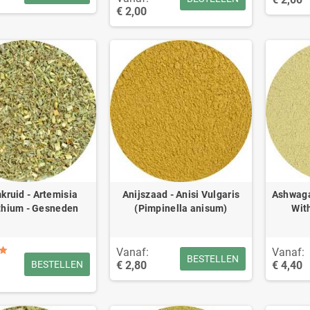
€ 2,00
kruid - Artemisia
Anijszaad - Anisi Vulgaris
Ashwaga
thium - Gesneden
(Pimpinella anisum)
Wit
Vanaf:
Vanaf:
BESTELLEN
€ 2,80
€ 4,40
BESTELLEN