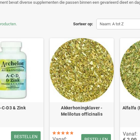
ment bevat diverse supplementen die passen binnen een gevarieerd dieet en dag
producten.
Sorteer op:
Naam: A tot Z
-C-D3 & Zink
Akkerhoningklaver -
Alfalfa 
Melilotus officinalis
Vanaf:
BESTELLEN
Vanaf:
€ 2,00
BESTELLEN