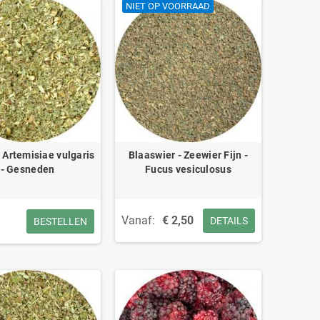
NIET OP VOORRAAD
- Artemisiae vulgaris
Blaaswier - Zeewier Fijn -
- Gesneden
Fucus vesiculosus
Vanaf:
€ 2,50
DETAILS
BESTELLEN