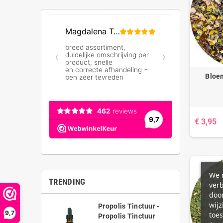
Bloe
€ 3,95
We m
TRENDING
ver
door
wijz
Propolis Tinctuur -
9,7
toes
Propolis Tinctuur