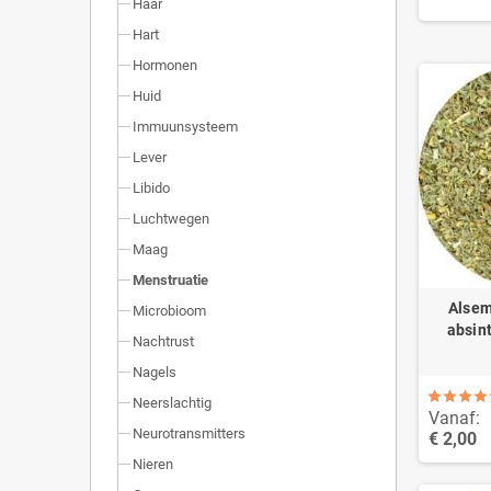
Haar
Hart
Hormonen
Huid
Immuunsysteem
Lever
Libido
Luchtwegen
Maag
Menstruatie
Alsem
Microbioom
absin
Nachtrust
Nagels
Neerslachtig
Vanaf:
Neurotransmitters
€ 2,00
Nieren