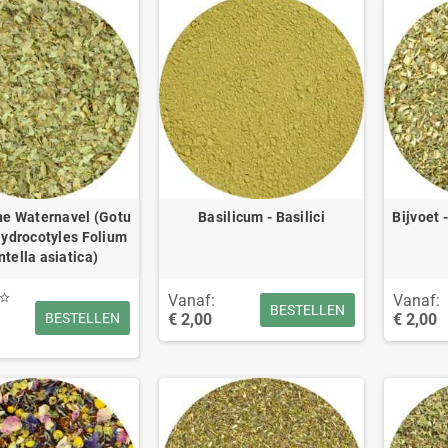
he Waternavel (Gotu
Basilicum - Basilici
Bijvoet 
Hydrocotyles Folium
ntella asiatica)
Vanaf:
Vanaf:
BESTELLEN
€ 2,00
€ 2,00
BESTELLEN