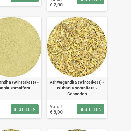
€ 2,00
ndha (Winterkers) -
Ashwagandha (Winterkers) -
hania somnifera
Withania somnifera -
Gesneden
Vanaf:
BESTELLEN
BESTELLEN
€ 3,00