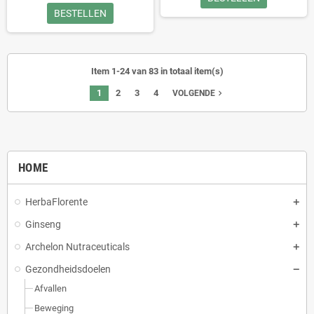
BESTELLEN
Item 1-24 van 83 in totaal item(s)
1
2
3
4
navigate_next
VOLGENDE
HOME
HerbaFlorente
Ginseng
Archelon Nutraceuticals
Gezondheidsdoelen
Afvallen
Beweging