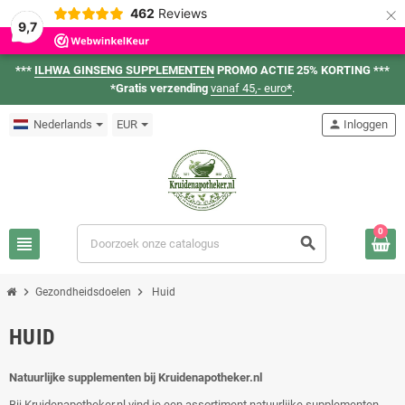
×
462
Reviews
9,7
***
ILHWA GINSENG SUPPLEMENTEN
PROMO ACTIE 25% KORTING ***
*Gratis verzending
vanaf 45,- euro
*
.
Nederlands
EUR
person
Inloggen
0
view_headline
search
chevron_right
chevron_right
Gezondheidsdoelen
Huid
HUID
Natuurlijke supplementen bij Kruidenapotheker.nl
Bij Kruidenapotheker.nl vind je een assortiment natuurlijke supplementen,