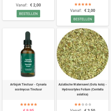
Vanaf:
€ 2,00
Vanaf:
€ 2,00
BESTELLEN
BESTELLEN
Artisjok Tinctuur - Cynaria
Aziatische Waternavel (Gotu kola) -
scolmycus Tinctuur
Hydrocotyles Folium (Centella
asiatica)
€ 9,95
Vanaf:
€ 3,50