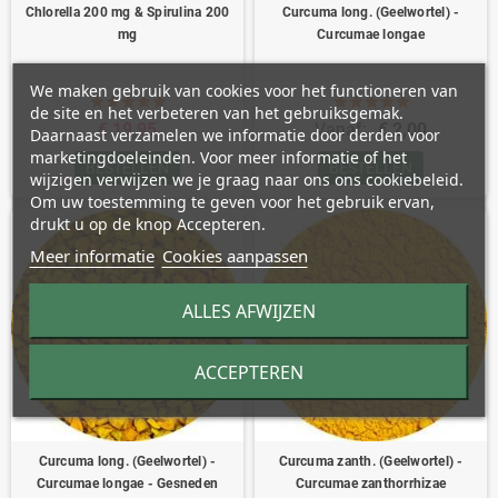
Chlorella 200 mg & Spirulina 200
Curcuma long. (Geelwortel) -
mg
Curcumae longae
We maken gebruik van cookies voor het functioneren van
de site en het verbeteren van het gebruiksgemak.
€ 19,95
Vanaf:
€ 2,00
Daarnaast verzamelen we informatie door derden voor
marketingdoeleinden. Voor meer informatie of het
BESTELLEN
BESTELLEN
wijzigen verwijzen we je graag naar ons ons cookiebeleid.
Om uw toestemming te geven voor het gebruik ervan,
drukt u op de knop Accepteren.
Meer informatie
Cookies aanpassen
ALLES AFWIJZEN
ACCEPTEREN
Curcuma long. (Geelwortel) -
Curcuma zanth. (Geelwortel) -
Curcumae longae - Gesneden
Curcumae zanthorrhizae