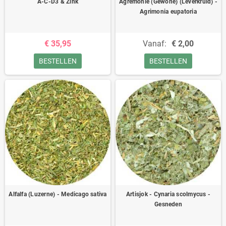
A-C-D3 & Zink
Agremonie (Gewone) (Leverkruid) -
Agrimonia eupatoria
€ 35,95
Vanaf:
€ 2,00
BESTELLEN
BESTELLEN
Alfalfa (Luzerne) - Medicago sativa
Artisjok - Cynaria scolmycus -
Gesneden