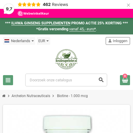
×
462
Reviews
9,7
***
ILHWA GINSENG SUPPLEMENTEN
PROMO ACTIE 25% KORTING ***
*Gratis verzending
vanaf 45,- euro
*
.
Nederlands
EUR
person
Inloggen
0
view_headline
search
chevron_right
chevron_right
Archelon Nutraceuticals
Biotine - 1.000 mcg