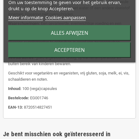
Aanbevolen dosering:
Om uw toestemming te geven voor het gebruik ervan,
(indien niet anders voorgeschreven) 1 capsule
per dag innemen tijdens de maaltijd met water of een andere vloeistof
drukt u op de knop Accepteren.
innemen. Dosering niet overschrijden.
Meer informatie
Cookies aanpassen
Waarschuwingen:
Een gevarieerde, evenwichtige voeding en een
gezonde levensstijl zijn belangrijk. Een voedingssupplement is geen
ALLES AFWIJZEN
vervanging van een gevarieerde voeding. Raadpleeg een deskundige
alvorens supplementen te gebruiken in geval van zwangerschap,
lactatie, medicijngebruik en ziekte.
ACCEPTEREN
Bewaaradvies:
goed afgesloten, droog, op kamertemperatuur en
buiten bereik van kinderen bewaren.
Geschikt voor vegetariërs en veganisten, vrij gluten, soja, melk, ei, vis,
schaaldieren en noten.
Inhoud:
100 (vega)capsules
Bestelcode:
EG001746
EAN-13:
8720514827451
Je bent misschien ook geïnteresseerd in