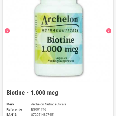
chevron_left
chevron_right
Biotine - 1.000 mcg
Merk
Archelon Nutraceuticals
Referentie
EG001746
EAN13
8720514827451