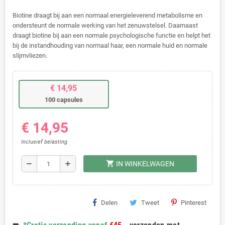
Biotine draagt bij aan een normaal energieleverend metabolisme en
ondersteunt de normale werking van het zenuwstelsel. Daarnaast
draagt biotine bij aan een normale psychologische functie en helpt het
bij de instandhouding van normaal haar, een normale huid en normale
slijmvliezen.
€ 14,95
100 capsules
€ 14,95
Inclusief belasting
shopping_cart
remove
add
IN WINKELWAGEN
Delen
Tweet
Pinterest