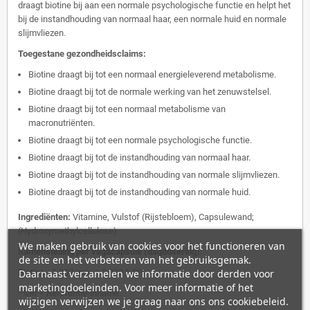
draagt biotine bij aan een normale psychologische functie en helpt het
bij de instandhouding van normaal haar, een normale huid en normale
slijmvliezen.
Toegestane gezondheidsclaims:
Biotine draagt bij tot een normaal energieleverend metabolisme.
Biotine draagt bij tot de normale werking van het zenuwstelsel.
Biotine draagt bij tot een normaal metabolisme van
macronutriënten.
Biotine draagt bij tot een normale psychologische functie.
Biotine draagt bij tot de instandhouding van normaal haar.
Biotine draagt bij tot de instandhouding van normale slijmvliezen.
Biotine draagt bij tot de instandhouding van normale huid.
Ingrediënten:
Vitamine, Vulstof (Rijstebloem), Capsulewand;
(Hydroxymethylcellulose).
We maken gebruik van cookies voor het functioneren van
Samenstelling per vegacapsule (dagdosering):
de site en het verbeteren van het gebruiksgemak.
Biotine - 1.000 mcg = 2.000 %RI*.
Daarnaast verzamelen we informatie door derden voor
marketingdoeleinden. Voor meer informatie of het
*%RI = Referentie-inname.
wijzigen verwijzen we je graag naar ons ons cookiebeleid.