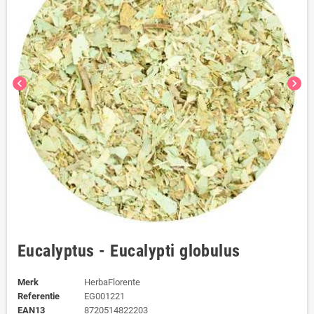
chevron_left
chevron_right
Eucalyptus - Eucalypti globulus
Merk
HerbaFlorente
Referentie
EG001221
EAN13
8720514822203