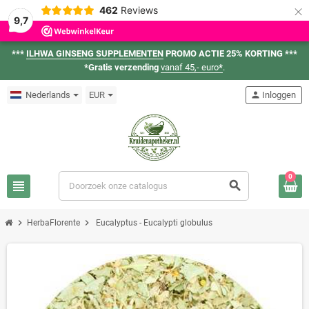
×
462
Reviews
9,7
***
ILHWA GINSENG SUPPLEMENTEN
PROMO ACTIE 25% KORTING ***
*Gratis verzending
vanaf 45,- euro
*
.
Nederlands
EUR
person
Inloggen
0
view_headline
search
chevron_right
chevron_right
HerbaFlorente
Eucalyptus - Eucalypti globulus