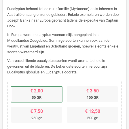
Eucalyptus behoort tot de mirtefamilie (Myrtaceae) en is inheems in
Australië en aangrenzende gebieden. Enkele exemplaren werden door
Joseph Banks naar Europa gebracht tijdens de expeditie van Captain
Cook.
In Europa wordt eucalyptus voornamelijk aangeplant in het
Middellandse Zeegebied. Sommige soorten kunnen ook aan de
westkust van Engeland en Schotland groeien, hoewel slechts enkele
soorten winterhard zijn.
Van verschillende eucalyptussoorten wordt aromatische olie
gewonnen uit de bladeren. De bekendste soorten hiervoor zijn
Eucalyptus globulus en Eucalyptus odorata.
€ 2,00
€ 3,50
50 GR
100 GR
€ 7,50
€ 12,50
250 gr
500 gr