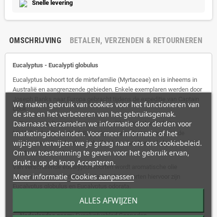
Snelle levering
OMSCHRIJVING
BETALEN, VERZENDEN & RETOURNEREN
Eucalyptus -
Eucalypti globulus
Eucalyptus behoort tot de mirtefamilie (Myrtaceae) en is inheems in
Australië en aangrenzende gebieden. Enkele exemplaren werden door
Joseph Banks naar Europa gebracht tijdens de expeditie van Captain
We maken gebruik van cookies voor het functioneren van
Cook.
de site en het verbeteren van het gebruiksgemak.
Daarnaast verzamelen we informatie door derden voor
In Europa wordt eucalyptus voornamelijk aangeplant in het
marketingdoeleinden. Voor meer informatie of het
Middellandse Zeegebied. Sommige soorten kunnen ook aan de
wijzigen verwijzen we je graag naar ons ons cookiebeleid.
westkust van Engeland en Schotland groeien, hoewel slechts enkele
Om uw toestemming te geven voor het gebruik ervan,
soorten winterhard zijn.
drukt u op de knop Accepteren.
Van verschillende eucalyptussoorten wordt aromatische olie
Meer informatie
Cookies aanpassen
gewonnen uit de bladeren. De bekendste soorten hiervoor zijn
Eucalyptus globulus en Eucalyptus odorata.
ALLES AFWIJZEN
Ingrediënten:
Nederlandse naam:
Eucalyptusblad Gesneden.