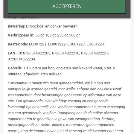
ACCEPTEREN
Latijnse naam:
Eucalypti globulus Fol. Conc.
Vorm:
Gesneden.
Bewaring:
Droog koel en donker bewaren.
Verkrijgbaar in:
50 gr, 100 gr, 250 gr, 500 gr.
Bestelcode:
EG001221, EG001222, EG001223, EG001224.
EAN-13:
8720514822203, 8720514822210, 8720514822227,
8720514822234.
Gebruik:
1 à 2 gram per kop, opgieten met kokend water, 5 tot 10
minuten, afgedekt laten trekken.
*Disclaimer: Kruiden zijn geen geneesmiddel. Wij kunnen niet
aansprakelijk worden gesteld voor welke schade dan ook die u uzelf
zou aanrichten door beslissingen gebaseerd op informatie van deze
site. Een gevarieerde, evenwichtige voeding en een gezonde
levensstijl zijn belangrijk. Een voedingssupplement is geen vervanging
van een gevarieerde voeding. Raadpleeg een deskundige alvorens
supplementen te gebruiken in geval van zwangerschap, lactatie,
medicijngebruik en ziekte. Indien u momenteel geneesmiddelen
neemt, stop de inname ervan niet of vervang ze niet zonder eerst een