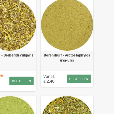
 - Berberidi vulgaris
Berendruif - Arctostaphylos
uva-ursi
Vanaf:
BESTELLEN
€ 2,40
BESTELLEN