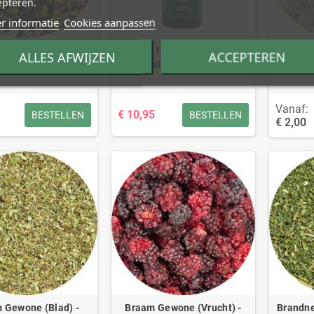
epteren.
r informatie
Cookies aanpassen
men Kruidenthee
Boldo Tinctuur - Peumus
Boldobl
ALLES AFWIJZEN
ACCEPTEREN
boldus Tinctuur
Vanaf:
€ 10,95
BESTELLEN
BESTELLEN
€ 2,00
 Gewone (Blad) -
Braam Gewone (Vrucht) -
Brandnet