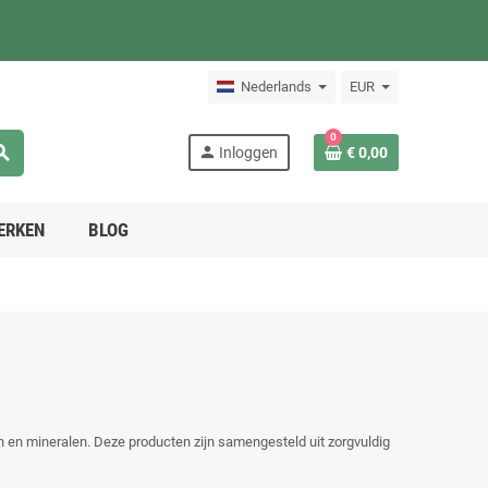
Nederlands
EUR
0
arch
person
Inloggen
€ 0,00
ERKEN
BLOG
en en mineralen. Deze producten zijn samengesteld uit zorgvuldig