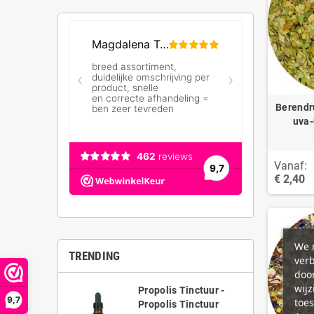
Berendru
uva-
Vanaf:
€ 2,40
We m
TRENDING
ver
door
wijz
Propolis Tinctuur -
9,7
toes
Propolis Tinctuur