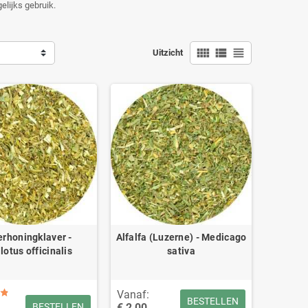
elijks gebruik.
view_comfy
view_list
view_headline
Uitzicht
erhoningklaver -
Alfalfa (Luzerne) - Medicago
lotus officinalis
sativa
Vanaf:
BESTELLEN
€ 2,00
BESTELLEN