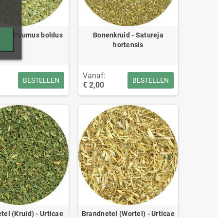
ad - Peumus boldus
Bonenkruid - Satureja
hortensis
Vanaf:
BESTELLEN
BESTELLEN
€ 2,00
el (Kruid) - Urticae
Brandnetel (Wortel) - Urticae