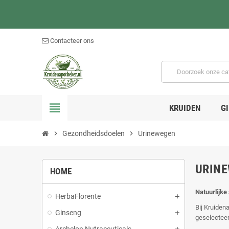
Contacteer ons
view_headline
KRUIDEN
G
chevron_right
Gezondheidsdoelen
chevron_right
Urinewegen
URIN
HOME
Natuurlijke
HerbaFlorente
Bij Kruiden
Ginseng
geselecteer
Archelon Nutraceuticals