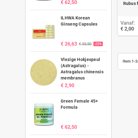
€ 62,50
Rubus f
ILHWA Korean
Vanaf:
Ginseng Capsules
€ 2,00
€ 26,63
€ 35,50
-25%
Vlezige Hokjespeul
Item 1-2
(Astragalus) -
Astragalus chinensis
membranus
€ 2,90
Green Female 45+
Formula
€ 62,50