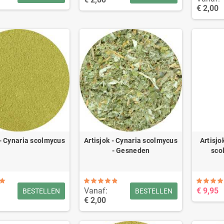
€ 2,00
 - Cynaria scolmycus
Artisjok - Cynaria scolmycus
Artisjo
- Gesneden
sco
Vanaf:
€ 9,95
BESTELLEN
BESTELLEN
€ 2,00