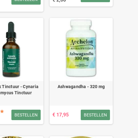
k Tinctuur - Cynaria
Ashwagandha - 320 mg
lmycus Tinctuur
€ 17,95
BESTELLEN
BESTELLEN