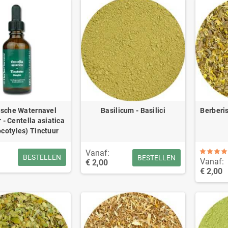
ische Waternavel
Basilicum - Basilici
Berberis
 - Centella asiatica
cotyles) Tinctuur
Vanaf:
BESTELLEN
BESTELLEN
Vanaf:
€ 2,00
€ 2,00