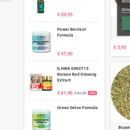
Acc
Mee
€ 20,95
Bloe
Power Berries+
Formula
€ 3,95
€ 57,50
ILHWA GINST15
Korean Red Ginseng
Extract
€ 61,46
€ 81,95
-25%
Green Detox Formula
Braam