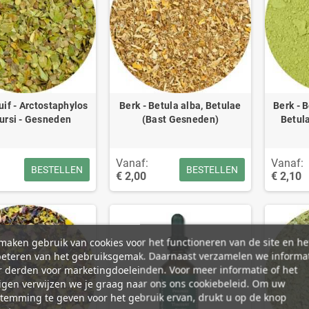
if - Arctostaphylos
Berk - Betula alba, Betulae
Berk - 
ursi - Gesneden
(Bast Gesneden)
Betul
Vanaf:
Vanaf:
BESTELLEN
BESTELLEN
€ 2,00
€ 2,10
aken gebruik van cookies voor het functioneren van de site en he
beteren van het gebruiksgemak. Daarnaast verzamelen we informa
 derden voor marketingdoeleinden. Voor meer informatie of het
igen verwijzen we je graag naar ons ons cookiebeleid. Om uw
temming te geven voor het gebruik ervan, drukt u op de knop