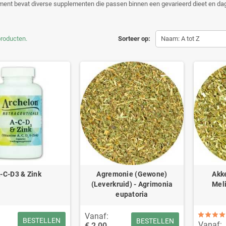
ment bevat diverse supplementen die passen binnen een gevarieerd dieet en dag
producten.
Sorteer op:
Naam: A tot Z
-C-D3 & Zink
Agremonie (Gewone)
Akk
(Leverkruid) - Agrimonia
Meli
eupatoria
Vanaf:
BESTELLEN
BESTELLEN
Vanaf:
€ 2,00