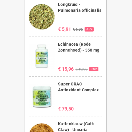
Longkruid -
Pulmonaria officinalis
€ 5,91
€ 6,95
-15%
Echinacea (Rode
Zonnehoed) - 350 mg
€ 15,96
€ 19,95
-20%
Super ORAC
Antioxidant Complex
€ 79,50
Kattenklauw (Cat's
Claw) - Uncaria