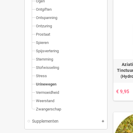
Ogen
Ontgiften
Ontspanning
Ontzuring
Prostaat
Spieren
Spijsvertering
Stemming
Aziat
Stofwisseling
Tinctuur
Stress
(Hydro
Urinewegen
€ 9,95
Vermoeidheid
Weerstand
Zwangerschap
Supplementen