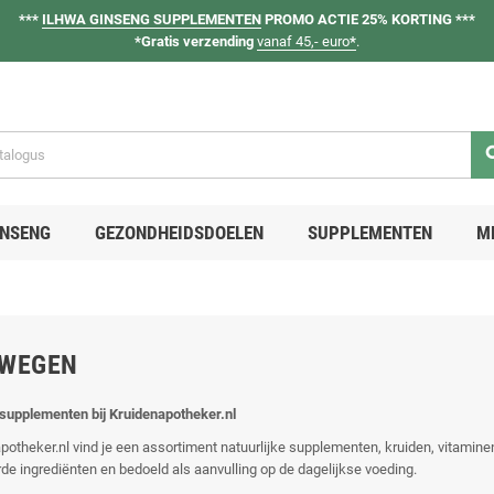
***
ILHWA GINSENG SUPPLEMENTEN
PROMO ACTIE 25% KORTING ***
*Gratis verzending
vanaf 45,- euro
*
.
se
INSENG
GEZONDHEIDSDOELEN
SUPPLEMENTEN
M
EWEGEN
 supplementen bij Kruidenapotheker.nl
apotheker.nl vind je een assortiment natuurlijke supplementen, kruiden, vitamin
de ingrediënten en bedoeld als aanvulling op de dagelijkse voeding.