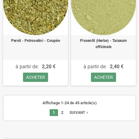
Persil - Petroselini - Coupée
Pissenlit (Herbe) - Taraxum
officinale
à partir de:
2,20 €
à partir de:
2,40 €
ACHETER
ACHETER
Affichage 1-24 de 45 article(s)
1
2
navigate_next
SUIVANT