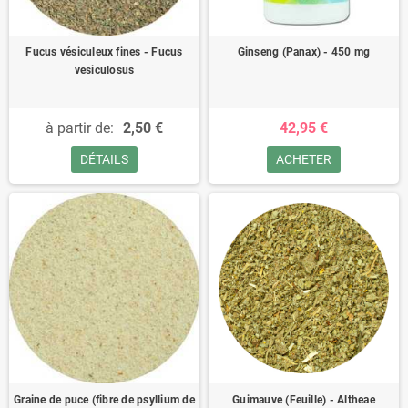
Fucus vésiculeux fines - Fucus
Ginseng (Panax) - 450 mg
vesiculosus
à partir de:
2,50 €
42,95 €
DÉTAILS
ACHETER
Graine de puce (fibre de psyllium de
Guimauve (Feuille) - Altheae