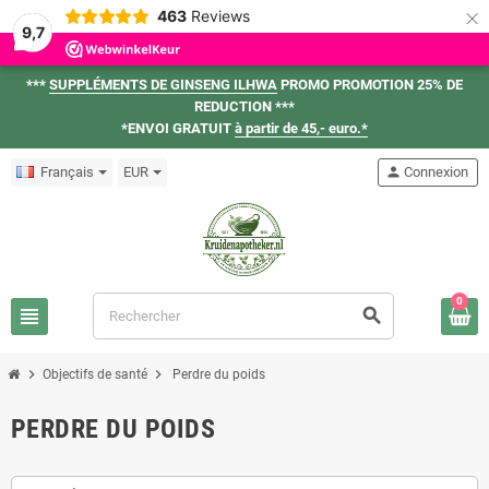
×
463
Reviews
9,7
***
SUPPLÉMENTS DE GINSENG ILHWA
PROMO PROMOTION 25% DE
REDUCTION ***
*ENVOI GRATUIT
à partir de 45,- euro.*
Français
EUR
person
Connexion
0
view_headline
search
chevron_right
chevron_right
Objectifs de santé
Perdre du poids
PERDRE DU POIDS