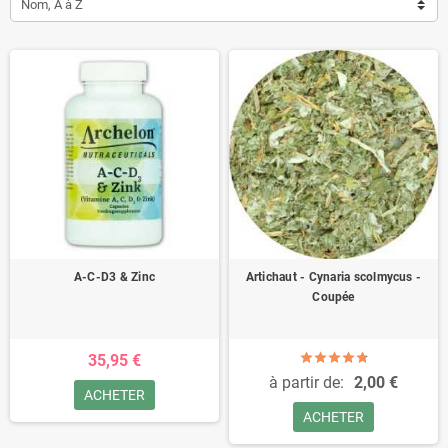
Nom, A à Z
A-C-D3 & Zinc
Artichaut - Cynaria scolmycus -
Coupée
35,95 €
à partir de:
2,00 €
ACHETER
ACHETER