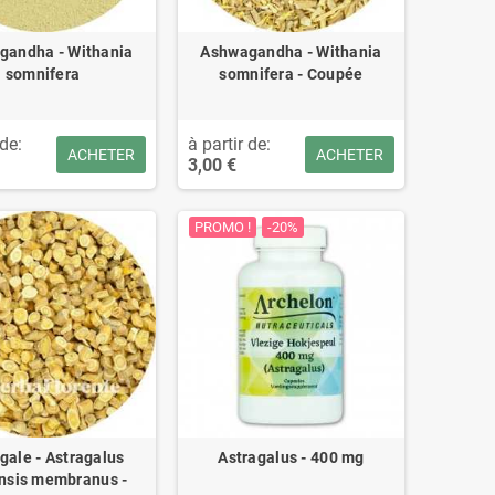
gandha - Withania
Ashwagandha - Withania
somnifera
somnifera - Coupée
 de:
à partir de:
ACHETER
ACHETER
3,00 €
PROMO !
-20%
gale - Astragalus
Astragalus - 400 mg
nsis membranus -