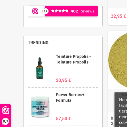
32,95 €
TRENDING
Teinture Propolis -
Teinture Propolis
20,95 €
Ba
Power Berries+
Nous
Formula
faci
tier
modi
à partir 
57,50 €
9,7
cook
2,00 €