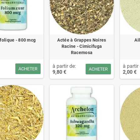
folique - 800 mcg
Actée à Grappes Noires
Ai
Racine - Cimicifuga
Racemosa
à partir de:
à partir
ACHETER
ACHETER
9,80 €
2,00 €