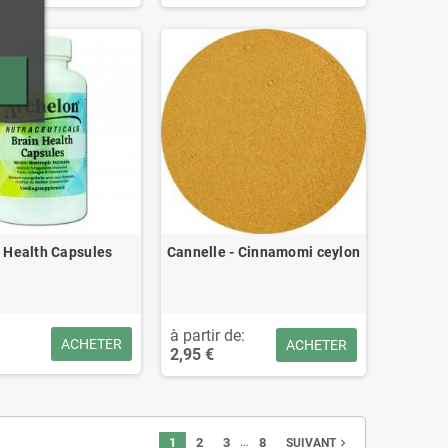
 Health Capsules
Cannelle - Cinnamomi ceylon
à partir de:
ACHETER
ACHETER
2,95 €
…
1
2
3
8
navigate_next
SUIVANT