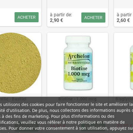
à partir de:
à partir
ACHETER
ACHETER
2,90 €
2,60 €
silic - Basilici
Biotine - 1.000 mcg
Bisglyci
 utilisons des cookies pour faire fonctionner le site et améliorer la
lité d'utilisation. De plus, nous collectons des informations auprès 
s à des fins de marketing. Pour plus d’informations ou des
fications, veuillez vous référer à notre politique en matière de
de:
14,95 €
23,95 €
ACHETER
ACHETER
ies. Pour donner votre consentement à son utilisation, appuyez su