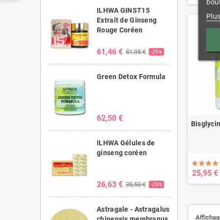
bout
ILHWA GINST15
Plus
Extrait de Ginseng
Rouge Coréen
61,46 €
81,95 €
-25%
Green Detox Formula
62,50 €
Bisglyci
ILHWA Gélules de
ginseng coréen
25,95 €
26,63 €
35,50 €
-25%
Astragale - Astragalus
Affichag
chinensis membranus