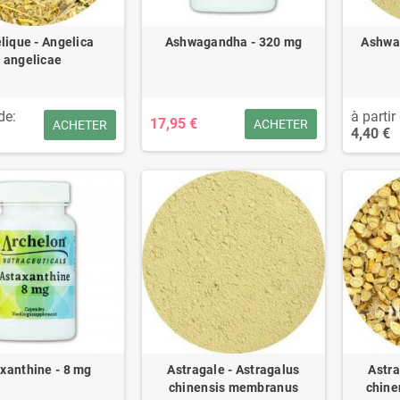
lique - Angelica
Ashwagandha - 320 mg
Ashwa
angelicae
de:
à partir
17,95 €
ACHETER
ACHETER
4,40 €
xanthine - 8 mg
Astragale - Astragalus
Astra
chinensis membranus
chine