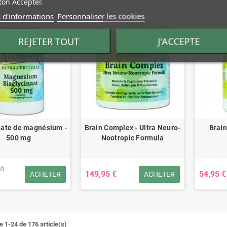
on Accepter.
 d'informations
Personnaliser les cookies
REJETER TOUT
J'ACCEPTE
nate de magnésium -
Brain Complex - Ultra Neuro-
Brain
500 mg
Nootropic Formula
149,95 €
54,95 €
ACHETER
ACHETER
e 1-24 de 176 article(s)