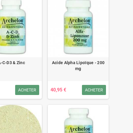
A-C-D3 & Zinc
Acide Alpha Lipoïque - 200
mg
40,95 €
ACHETER
ACHETER