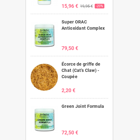
15,96 €
19,95 €
-20%
Super ORAC
Antioxidant Complex
79,50 €
Écorce de griffe de
Chat (Cat's Claw) -
Coupée
2,20 €
Green Joint Formula
72,50 €