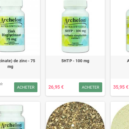
cinate) de zinc - 75
5HTP - 100 mg
mg
26,95 €
35,95 €
ACHETER
ACHETER