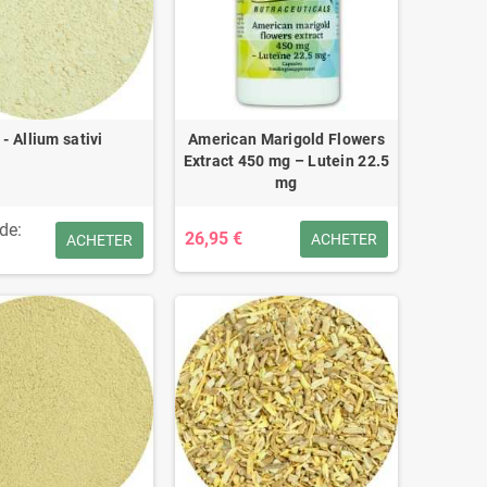
l - Allium sativi
American Marigold Flowers
Extract 450 mg – Lutein 22.5
mg
 de:
26,95 €
ACHETER
ACHETER