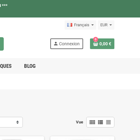
 ***
Français
EUR
0
h
person
Connexion
0,00 €
QUES
BLOG
view_comfy
view_list
view_headline
Vue