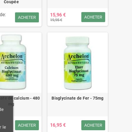
Coupée
 de:
15,96 €
ACHETER
ACHETER
19,95 €
nate de calcium - 480
Bisglycinate de Fer - 75mg
mg
de
16,95 €
ACHETER
ACHETER
r le