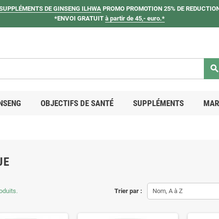
SUPPLÉMENTS DE GINSENG ILHWA
PROMO PROMOTION 25% DE REDUCTION
*ENVOI GRATUIT
à partir de 45,- euro.*
searc
NSENG
OBJECTIFS DE SANTÉ
SUPPLÉMENTS
MAR
UE
roduits.
Trier par :
Nom, A à Z