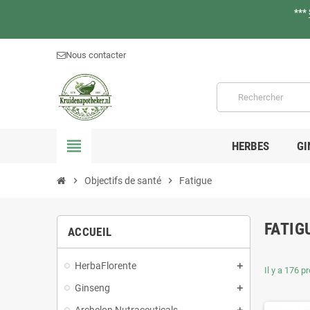
***
Nous contacter
view_headline
HERBES
GI
chevron_right
Objectifs de santé
chevron_right
Fatigue
FATIG
ACCUEIL
HerbaFlorente
Il y a 176 p
Ginseng
Archelon Nutraceuticals