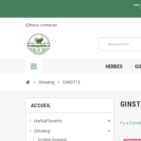
***
Nous contacter
view_headline
HERBES
GI
chevron_right
Ginseng
chevron_right
GINST15
GINST
ACCUEIL
HerbaFlorente
Il y a 3 prod
Ginseng
ILHWA Ginseng