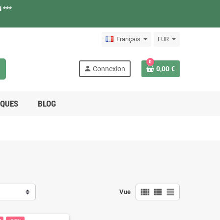
 ***
Français
EUR
0
h
person
Connexion
0,00 €
QUES
BLOG
view_comfy
view_list
view_headline
Vue