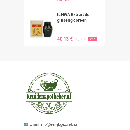
ILHWA Extrait de
ginseng coréen
40,13 €
53,50 €
-25%
Email: info@eerlijkgezond.nu