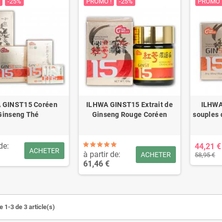
-25%
PROMO !
-25%
PROMO 
 GINST15 Coréen
ILHWA GINST15 Extrait de
ILHWA
Ginseng Thé
Ginseng Rouge Coréen
souples d
de:
44,21 €
ACHETER
à partir de:
ACHETER
58,95 €
61,46 €
 1-3 de 3 article(s)