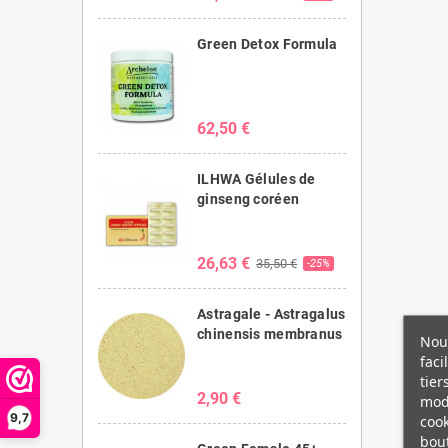
Green Detox Formula
62,50 €
ILHWA Gélules de
ginseng coréen
26,63 €
35,50 €
-25%
Astragale - Astragalus
chinensis membranus
Nous
faci
tier
2,90 €
modi
9,7
cook
bout