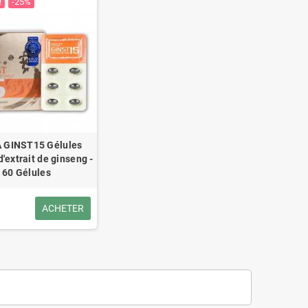
!
-25%
 GINST15 Gélules
'extrait de ginseng -
60 Gélules
ACHETER