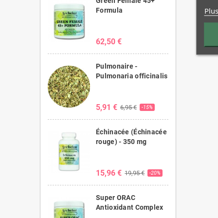
Green Female 45+
Plus
Formula
62,50 €
Pulmonaire -
Pulmonaria officinalis
5,91 €
6,95 €
-15%
Échinacée (Échinacée
rouge) - 350 mg
15,96 €
19,95 €
-20%
Super ORAC
Antioxidant Complex