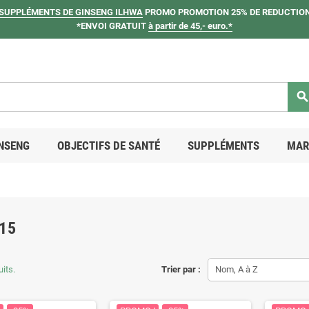
SUPPLÉMENTS DE GINSENG ILHWA
PROMO PROMOTION 25% DE REDUCTION
*ENVOI GRATUIT
à partir de 45,- euro.*
searc
NSENG
OBJECTIFS DE SANTÉ
SUPPLÉMENTS
MAR
15
uits.
Trier par :
Nom, A à Z