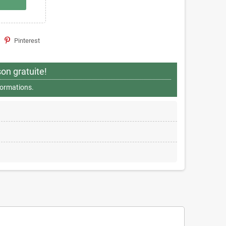
Pinterest
son gratuite!
nformations.