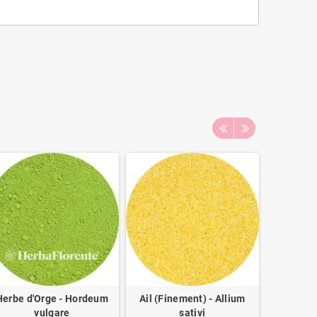
Herbe d'Orge - Hordeum
Ail (Finement) - Allium
Chardon-
vulgare
sativi
Sylibum 