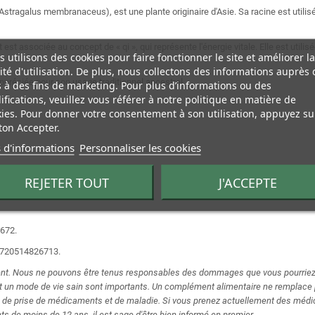
Astragalus membranaceus), est une plante originaire d'Asie. Sa racine est utili
 est associée au concept de « qi », qui représente l'énergie vitale. Elle est uti
 utilisons des cookies pour faire fonctionner le site et améliorer la
lité d'utilisation. De plus, nous collectons des informations auprès 
ppréciée pour son usage traditionnel ancestral.
s à des fins de marketing. Pour plus d’informations ou des
fications, veuillez vous référer à notre politique en matière de
ies. Pour donner votre consentement à son utilisation, appuyez su
on Accepter.
 d'informations
Personnaliser les cookies
REJETER TOUT
J'ACCEPTE
roit sombre.
672.
8720514826713.
ent. Nous ne pouvons être tenus responsables des dommages que vous pourriez
e et un mode de vie sain sont importants. Un complément alimentaire ne remplace 
t, de prise de médicaments et de maladie. Si vous prenez actuellement des médi
s de moins de 12 ans, il est sage d'être bien informé en premier.