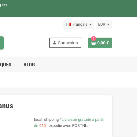
 ***
Français
EUR
0
h
person
Connexion
0,00 €
QUES
BLOG
ranus
local_shipping
*Livraison gratuite à partir
de
€45,-
expédié avec POSTNL.