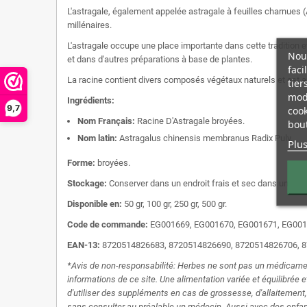
L'astragale, également appelée astragale à feuilles charnues (
millénaires.
L'astragale occupe une place importante dans cette tradition et
Nous
et dans d'autres préparations à base de plantes.
faci
La racine contient divers composés végétaux naturels et est a
tier
modi
Ingrédients:
9,7
cook
Nom Français:
Racine D'Astragale broyées.
bout
Nom latin:
Astragalus chinensis membranus Radix Pulv.
Plus
Forme:
broyées.
Stockage:
Conserver dans un endroit frais et sec dans un end
Disponible en:
50 gr, 100 gr, 250 gr, 500 gr.
Code de commande
:
EG001669, EG001670, EG001671, EG001
EAN-13:
8720514826683, 8720514826690, 8720514826706, 
*Avis de non-responsabilité: Herbes ne sont pas un médicam
informations de ce site. Une alimentation variée et équilibré
d'utiliser des suppléments en cas de grossesse, d'allaitemen
sans consulter au préalable un médecin. Aussi avec des enfant