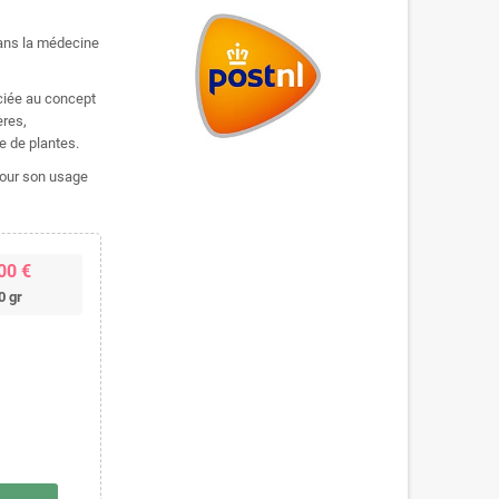
dans la médecine
ociée au concept
ères,
e de plantes.
pour son usage
00 €
0 gr