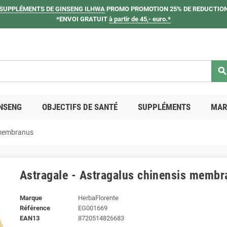
SUPPLÉMENTS DE GINSENG ILHWA
PROMO PROMOTION 25% DE REDUCTION
*ENVOI GRATUIT
à partir de 45,- euro.*
searc
NSENG
OBJECTIFS DE SANTÉ
SUPPLÉMENTS
MAR
s membranus
Astragale - Astragalus chinensis memb
Marque
HerbaFlorente
Référence
EG001669
EAN13
8720514826683