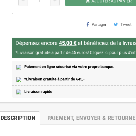
shopping_cart
remove
add
AJOUTER AU PANIER
Partager
Tweet
Dépensez encore
45,00 €
et bénéficiez de la livrai
*Livraison gratuite à partir de 45 euros!
Cliquez ici pour plus d'i
Paiement en ligne sécurisé via votre propre banque.
*Livraison gratuite à partir de €45,-
Livraison rapide
DESCRIPTION
PAIEMENT, ENVOYER & RETOURNE