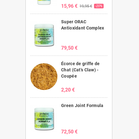
15,96 €
19,95 €
-20%
Super ORAC
Antioxidant Complex
79,50 €
Écorce de griffe de
Chat (Cat's Claw) -
Coupée
2,20 €
Green Joint Formula
72,50 €