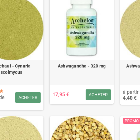
ichaut - Cynaria
Ashwagandha - 320 mg
Ashwa
scolmycus
à partir
17,95 €
ACHETER
de:
4,40 €
ACHETER
PROMO 