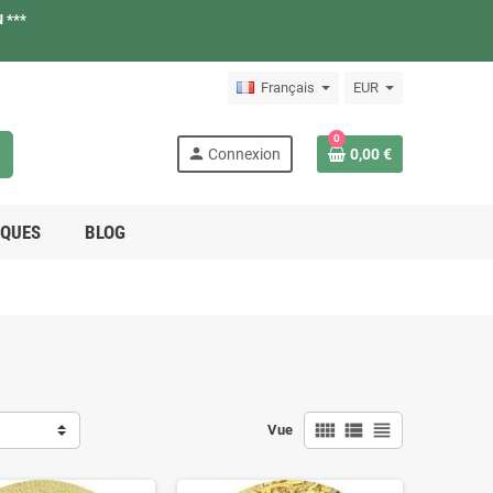
 ***
Français
EUR
0
h
person
Connexion
0,00 €
QUES
BLOG
view_comfy
view_list
view_headline
Vue