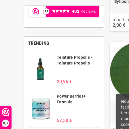
Sylibu
à partir 
2,00 €
TRENDING
Teinture Propolis -
Teinture Propolis
20,95 €
Power Berries+
Nous
Formula
Chlo
faci
tier
modi
57,50 €
9,7
cook