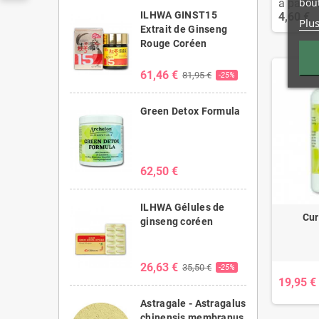
bout
à partir 
ILHWA GINST15
4,60 €
Plus
Extrait de Ginseng
Rouge Coréen
61,46 €
81,95 €
-25%
Green Detox Formula
62,50 €
ILHWA Gélules de
Cur
ginseng coréen
26,63 €
35,50 €
-25%
19,95 €
Astragale - Astragalus
chinensis membranus