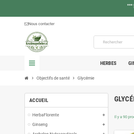
***
Nous contacter
view_headline
HERBES
GI
chevron_right
Objectifs de santé
chevron_right
Glycémie
GLYCÉ
ACCUEIL
HerbaFlorente
Il y a 90 pro
Ginseng
Archelon Nutraceuticals