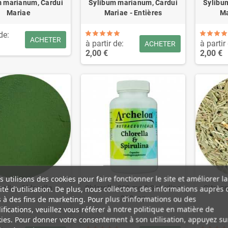
m marianum, Cardui
Sylibum marianum, Cardui
Sylibu
Mariae
Mariae - Entières
Ma
de:
ACHETER
à partir de:
à partir
ACHETER
2,00 €
2,00 €
 utilisons des cookies pour faire fonctionner le site et améliorer la
relle - Chlorella
Chlorelle 200 mg & Spiruline
Citron
lité d'utilisation. De plus, nous collectons des informations auprès 
200 mg
s à des fins de marketing. Pour plus d’informations ou des
fications, veuillez vous référer à notre politique en matière de
ies. Pour donner votre consentement à son utilisation, appuyez su