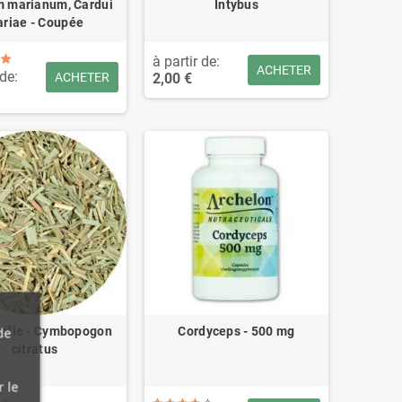
m marianum, Cardui
Intybus
riae - Coupée
à partir de:
ACHETER
 de:
2,00 €
ACHETER
nelle - Cymbopogon
Cordyceps - 500 mg
de
citratus
r le