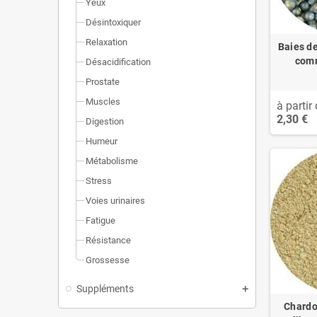
Yeux
Désintoxiquer
Relaxation
Baies de
comm
Désacidification
Prostate
Muscles
à partir 
2,30 €
Digestion
Humeur
Métabolisme
Stress
Voies urinaires
Fatigue
Résistance
Grossesse
Suppléments
Chardo