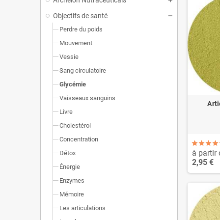
Objectifs de santé
Perdre du poids
Mouvement
Vessie
Sang circulatoire
Glycémie
Vaisseaux sanguins
Art
Livre
Cholestérol
Concentration
à partir 
Détox
2,95 €
Énergie
Enzymes
Mémoire
Les articulations