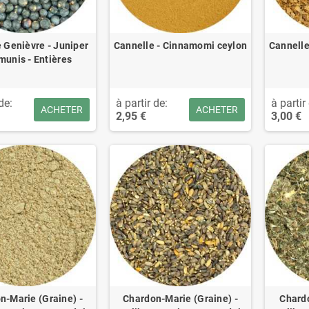
 Genièvre - Juniper
Cannelle - Cinnamomi ceylon
Cannelle
unis - Entières
de:
à partir de:
à partir
ACHETER
ACHETER
2,95 €
3,00 €
n-Marie (Graine) -
Chardon-Marie (Graine) -
Chardo