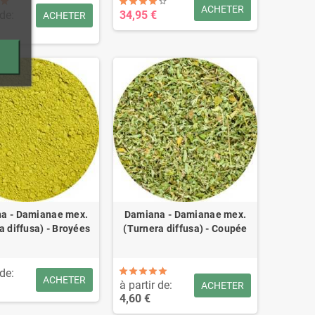
ACHETER
 de:
34,95 €
ACHETER
a - Damianae mex.
Damiana - Damianae mex.
a diffusa) - Broyées
(Turnera diffusa) - Coupée
 de:
ACHETER
à partir de:
ACHETER
4,60 €