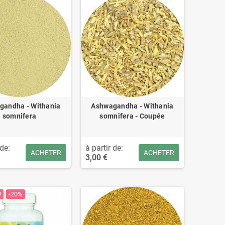
gandha - Withania
Ashwagandha - Withania
somnifera
somnifera - Coupée
 de:
à partir de:
ACHETER
ACHETER
3,00 €
!
-20%