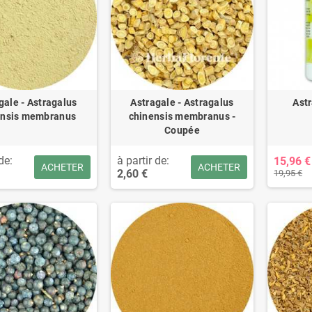
gale - Astragalus
Astragale - Astragalus
Ast
ensis membranus
chinensis membranus -
Coupée
de:
à partir de:
15,96 €
ACHETER
ACHETER
2,60 €
19,95 €