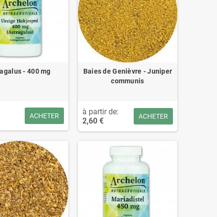
ragalus - 400 mg
Baies de Genièvre - Juniper
communis
à partir de:
ACHETER
ACHETER
2,60 €