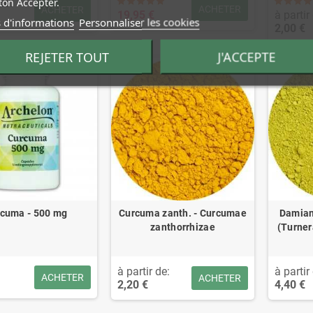
on Accepter.
de:
ACHETER
ACHETER
19,95 €
à partir
 d'informations
Personnaliser les cookies
2,00 €
REJETER TOUT
J'ACCEPTE
cuma - 500 mg
Curcuma zanth. - Curcumae
Damian
zanthorrhizae
(Turner
à partir de:
à partir
ACHETER
ACHETER
2,20 €
4,40 €