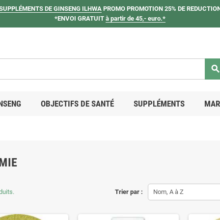
SUPPLÉMENTS DE GINSENG ILHWA
PROMO PROMOTION 25% DE REDUCTION
*ENVOI GRATUIT
à partir de 45,- euro.*
searc
NSENG
OBJECTIFS DE SANTÉ
SUPPLÉMENTS
MAR
MIE
duits.
Trier par :
Nom, A à Z