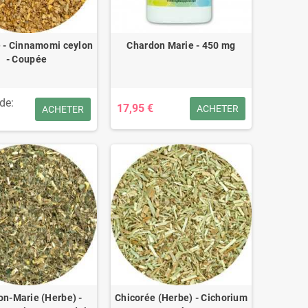
 - Cinnamomi ceylon
Chardon Marie - 450 mg
- Coupée
 de:
17,95 €
ACHETER
ACHETER
n-Marie (Herbe) -
Chicorée (Herbe) - Cichorium