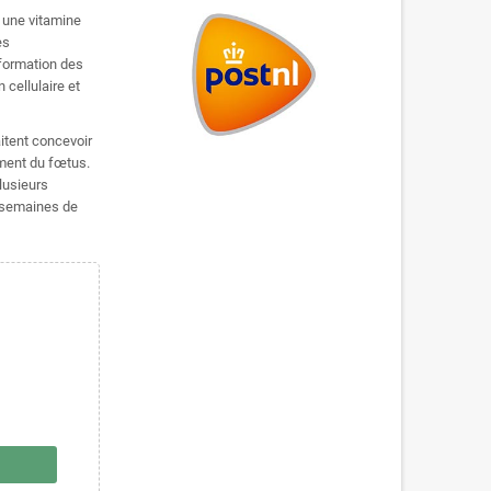
 une vitamine
es
 formation des
 cellulaire et
itent concevoir
ement du fœtus.
lusieurs
s semaines de