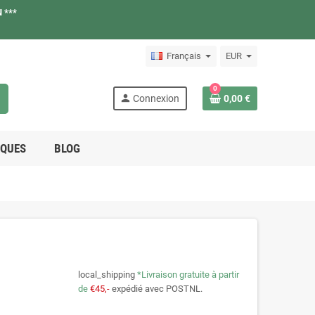
 ***
Français
EUR
0
h
person
Connexion
0,00 €
QUES
BLOG
local_shipping
*Livraison gratuite à partir
de
€45,-
expédié avec POSTNL.