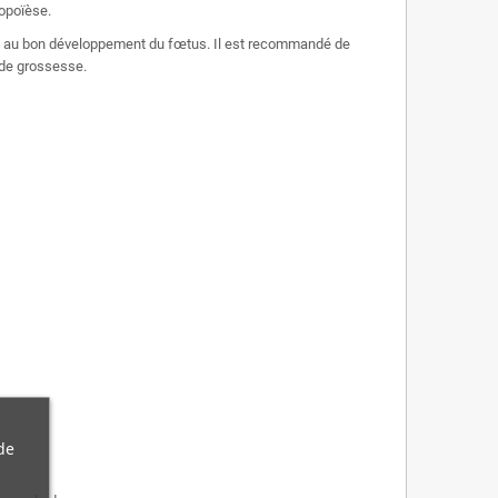
topoïèse.
ibue au bon développement du fœtus. Il est recommandé de
 de grossesse.
de