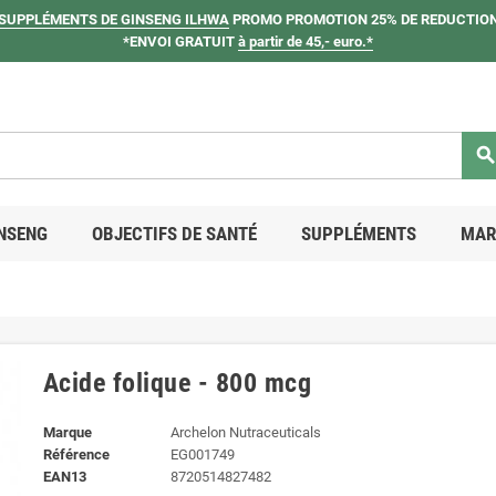
SUPPLÉMENTS DE GINSENG ILHWA
PROMO PROMOTION 25% DE REDUCTION
*ENVOI GRATUIT
à partir de 45,- euro.*
searc
NSENG
OBJECTIFS DE SANTÉ
SUPPLÉMENTS
MAR
Acide folique - 800 mcg
Marque
Archelon Nutraceuticals
Référence
EG001749
EAN13
8720514827482