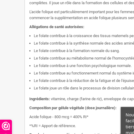
complètes. Il joue un rôle dans la formation des cellules et des
L'acide folique est particulièrement important pour les femme
commencer la supplémentation en acide folique plusieurs sem
Allégations de santé autorisées:
Le folate contribue à la croissance des tissus maternels p
Le folate contribue à la synthèse normale des acides aminé
Le folate contribue à la formation normale du sang.
Le folate contribue au métabolisme normal de l'homocystéi
Le folate contribue à une fonction psychologique normale.
Le folate contribue au fonctionnement normal du système 
Le folate contribue à la réduction de la fatigue et de l'épuis
Le folate joue un rôle dans le processus de division cellulai
Ingrédients:
vitamine, charge (farine de riz), enveloppe de cap
Composition par gélule végétale (dose journalière):
Nous
Acide folique - 800 mcg = 400% RI*
faci
*%RI = Apport de référence.
tier
modi