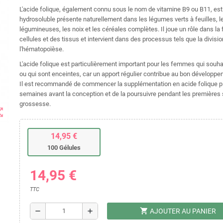
L'acide folique, également connu sous le nom de vitamine B9 ou B11, est
hydrosoluble présente naturellement dans les légumes verts à feuilles, l
légumineuses, les noix et les céréales complètes. Il joue un rôle dans la
cellules et des tissus et intervient dans des processus tels que la division
l'hématopoïèse.
L'acide folique est particulièrement important pour les femmes qui souha
ou qui sont enceintes, car un apport régulier contribue au bon développ
Il est recommandé de commencer la supplémentation en acide folique p
semaines avant la conception et de la poursuivre pendant les première
grossesse.
t_map
14,95 €
100 Gélules
14,95 €
TTC
shopping_cart
remove
add
AJOUTER AU PANIER