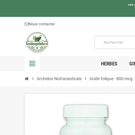
***
Nous contacter
view_headline
HERBES
GI
chevron_right
Archelon Nutraceuticals
chevron_right
Acide folique - 800 mcg