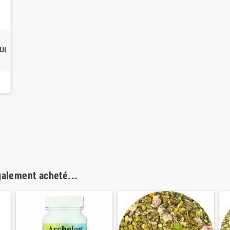
UI
galement acheté...