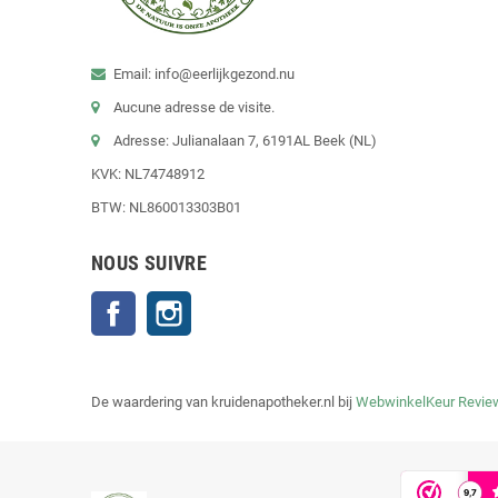
Email: info@eerlijkgezond.nu
Aucune adresse de visite.
Adresse: Julianalaan 7, 6191AL Beek (NL)
KVK: NL74748912
BTW: NL860013303B01
NOUS SUIVRE
Facebook
Instagram
De waardering van kruidenapotheker.nl bij
WebwinkelKeur Revie