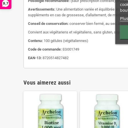
Posologie recommandée:
(sauf prescription contraire) prendre
9,7
cook
Avertissements:
Une alimentation variée et équilibrée et un 
bout
suppléments en cas de grossesse, d'allaitement, de médicame
Plus
Conseil de conservation:
conserver bien fermé, au sec, à tem
Convient aux végétariens et végétaliens, sans gluten, soja, lait
Contenu:
100 gélules (végétaliennes)
Code de commande:
EG001749
EAN-13:
8720514827482
Vous aimerez aussi