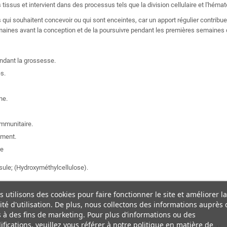
 tissus et intervient dans des processus tels que la division cellulaire et l'héma
s qui souhaitent concevoir ou qui sont enceintes, car un apport régulier contr
aines avant la conception et de la poursuivre pendant les premières semaines
endant la grossesse.
s.
ne.
immunitaire.
ement.
re
sule; (Hydroxyméthylcellulose).
 utilisons des cookies pour faire fonctionner le site et améliorer la
lité d'utilisation. De plus, nous collectons des informations auprès 
s à des fins de marketing. Pour plus d’informations ou des
fications, veuillez vous référer à notre politique en matière de