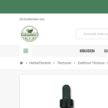
Contacteer ons
view_headline
KRUIDEN
G
chevron_right
HerbaFlorente
chevron_right
Tincturen
chevron_right
Zoethout Tinctuur - 