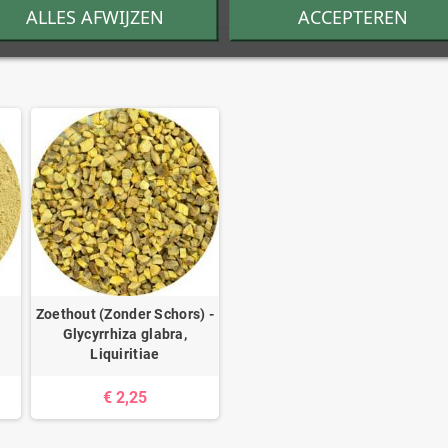
ALLES AFWIJZEN
ACCEPTEREN
a
Zoethout (Zonder Schors) -
Glycyrrhiza glabra,
Liquiritiae
€ 2,25