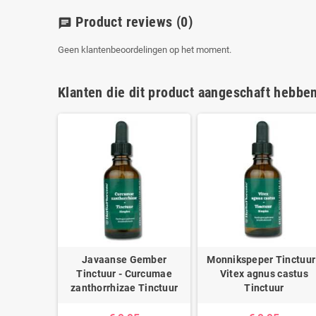
Product reviews
(0)
chat
Geen klantenbeoordelingen op het moment.
Klanten die dit product aangeschaft hebbe
espeul
Javaanse Gember
Monnikspeper Tinctuur
Astragalus
Tinctuur - Curcumae
Vitex agnus castus
mbranus
zanthorrhizae Tinctuur
Tinctuur