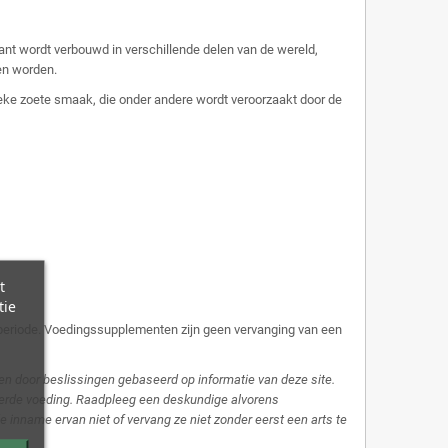
plant wordt verbouwd in verschillende delen van de wereld,
en worden.
ieke zoete smaak, die onder andere wordt veroorzaakt door de
t
tie
ieperiode. Voedingssupplementen zijn geen vervanging van een
en door beslissingen gebaseerd op informatie van deze site.
ieerde voeding. Raadpleeg een deskundige alvorens
inname ervan niet of vervang ze niet zonder eerst een arts te