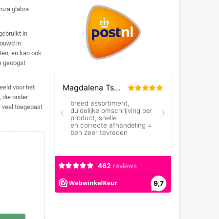
hiza glabra
gebruikt in
bouwd in
ten, en kan ook
ze geoogst
eeld voor het
, die onder
t veel toegepast