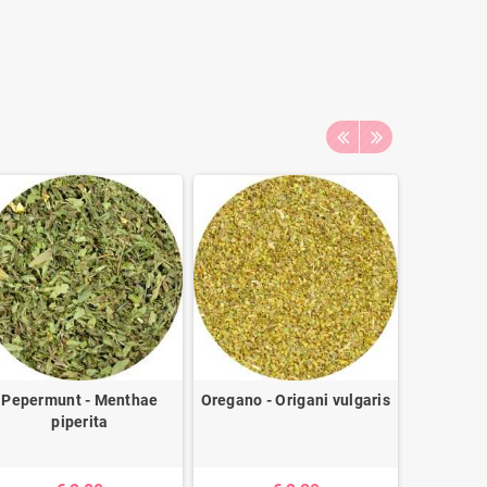
Pepermunt - Menthae
Oregano - Origani vulgaris
Aziatis
piperita
Tinctu
asiatica