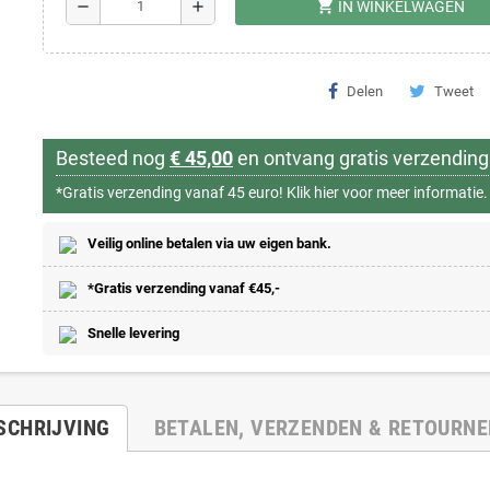
shopping_cart
remove
add
IN WINKELWAGEN
Delen
Tweet
Besteed nog
€ 45,00
en ontvang gratis verzending
*Gratis verzending vanaf 45 euro!
Klik hier voor meer informatie.
Veilig online betalen via uw eigen bank.
*Gratis verzending vanaf €45,-
Snelle levering
SCHRIJVING
BETALEN, VERZENDEN & RETOURN