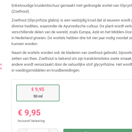
Enkelvoudige kruidentinctuur gemaakt met gedroogde wortel van Glycyrr
(Zoethout).
Zoethout (Glycyrrhiza glabra) is een veelzijdig kruid dat al eeuwen wordt 
diverse tradities, waaronder de Ayurvedische cultuur. De plant wordt ver
verschillende delen van de wereld, zoals Europa, Azië en het Midden-Oos
in Nederland groeien. De wortels hebben drie tot vier jaar nodig voordat 
kunnen worden.
Naast de wortels worden ook de bladeren van zoethout gebruikt, bijvoorb
zetten van thee. Zoethout is bekend om zijn karakteristieke zoete smaak
andere wordt veroorzaakt door de natuurlijke stof glycyrrhizine. Het word
t_map
in voedingsmiddelen en kruidbereidingen.
€ 9,95
50 ml
€ 9,95
Inclusief belasting