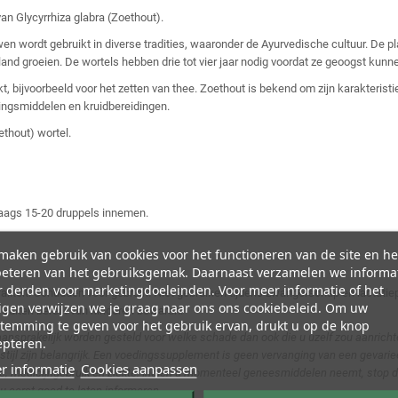
n Glycyrrhiza glabra (Zoethout).
uwen wordt gebruikt in diverse tradities, waaronder de Ayurvedische cultuur. De 
and groeien. De wortels hebben drie tot vier jaar nodig voordat ze geoogst kunn
, bijvoorbeeld voor het zetten van thee. Zoethout is bekend om zijn karakterist
edingsmiddelen en kruidbereidingen.
ethout) wortel.
aags 15-20 druppels innemen.
aken gebruik van cookies voor het functioneren van de site en he
beteren van het gebruiksgemak. Daarnaast verzamelen we informa
 derden voor marketingdoeleinden. Voor meer informatie of het
waliteit. Schudden voor gebruik. Niet gebruiken tijdens zwangerschap en lactat
igen verwijzen we je graag naar ons ons cookiebeleid. Om uw
 Buiten bereik van kinderen bewaren.
temming te geven voor het gebruik ervan, drukt u op de knop
aansprakelijk worden gesteld voor welke schade dan ook die u uzelf zou aanricht
epteren.
tijl zijn belangrijk. Een voedingssupplement is geen vervanging van een gevar
r informatie
Cookies aanpassen
, medicijngebruik en ziekte. Indien u momenteel geneesmiddelen neemt, stop de 
 u eerst goed te laten informeren.