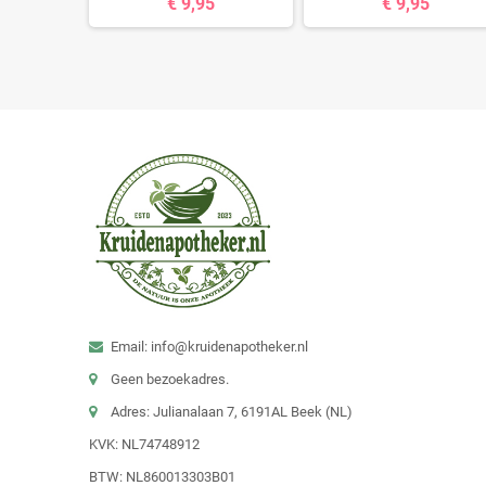
€ 9,95
€ 9,95
Email: info@kruidenapotheker.nl
Geen bezoekadres.
Adres: Julianalaan 7, 6191AL Beek (NL)
KVK: NL74748912
BTW: NL860013303B01