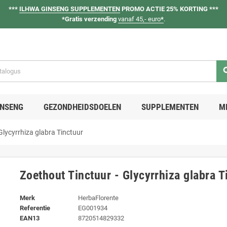
***
ILHWA GINSENG SUPPLEMENTEN
PROMO ACTIE 25% KORTING ***
*Gratis verzending
vanaf 45,- euro
*
.
se
INSENG
GEZONDHEIDSDOELEN
SUPPLEMENTEN
M
Glycyrrhiza glabra Tinctuur
Zoethout Tinctuur - Glycyrrhiza glabra T
Merk
HerbaFlorente
Referentie
EG001934
EAN13
8720514829332