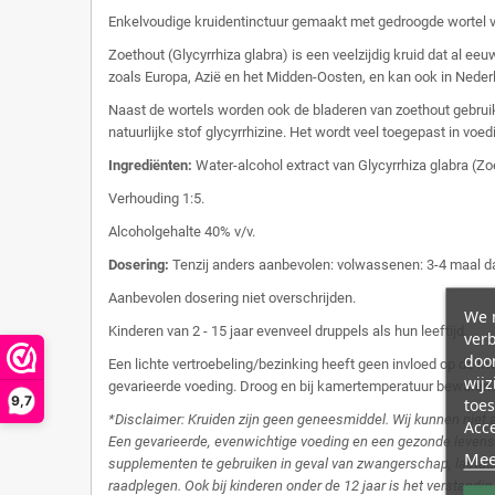
Enkelvoudige kruidentinctuur gemaakt met gedroogde wortel va
Zoethout (Glycyrrhiza glabra) is een veelzijdig kruid dat al ee
zoals Europa, Azië en het Midden-Oosten, en kan ook in Nederl
Naast de wortels worden ook de bladeren van zoethout gebruikt
natuurlijke stof glycyrrhizine. Het wordt veel toegepast in vo
Ingrediënten:
Water-alcohol extract van Glycyrrhiza glabra (Zo
Verhouding 1:5.
Alcoholgehalte 40% v/v.
Dosering:
Tenzij anders aanbevolen: volwassenen: 3-4 maal d
Aanbevolen dosering niet overschrijden.
We m
Kinderen van 2 - 15 jaar evenveel druppels als hun leeftijd.
ver
door
Een lichte vertroebeling/bezinking heeft geen invloed op de k
wijz
gevarieerde voeding. Droog en bij kamertemperatuur bewaren.
9,7
toes
*Disclaimer: Kruiden zijn geen geneesmiddel. Wij kunnen niet 
Acc
Een gevarieerde, evenwichtige voeding en een gezonde levenss
Mee
supplementen te gebruiken in geval van zwangerschap, lactatie
raadplegen. Ook bij kinderen onder de 12 jaar is het verstandig