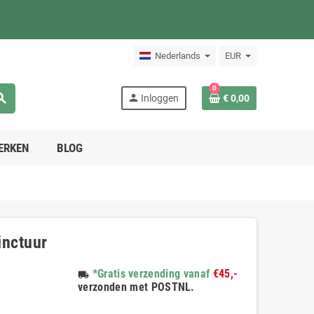
Nederlands
EUR
0
arch
person
Inloggen
€ 0,00
ERKEN
BLOG
inctuur
*Gratis verzending vanaf
€45,-
local_shipping
verzonden met POSTNL.