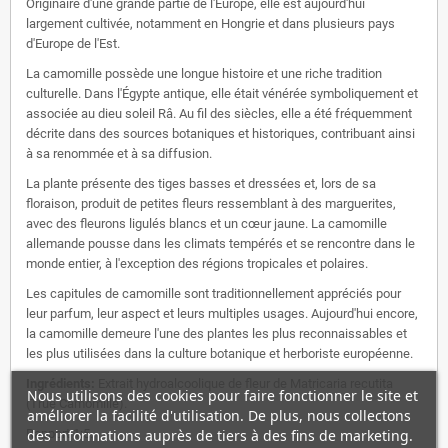
Originaire d'une grande partie de l'Europe, elle est aujourd'hui
largement cultivée, notamment en Hongrie et dans plusieurs pays
d'Europe de l'Est.
La camomille possède une longue histoire et une riche tradition
culturelle. Dans l'Égypte antique, elle était vénérée symboliquement et
associée au dieu soleil Râ. Au fil des siècles, elle a été fréquemment
décrite dans des sources botaniques et historiques, contribuant ainsi
à sa renommée et à sa diffusion.
La plante présente des tiges basses et dressées et, lors de sa
floraison, produit de petites fleurs ressemblant à des marguerites,
avec des fleurons ligulés blancs et un cœur jaune. La camomille
allemande pousse dans les climats tempérés et se rencontre dans le
monde entier, à l'exception des régions tropicales et polaires.
Les capitules de camomille sont traditionnellement appréciés pour
leur parfum, leur aspect et leurs multiples usages. Aujourd'hui encore,
la camomille demeure l'une des plantes les plus reconnaissables et
les plus utilisées dans la culture botanique et herboriste européenne.
Ingrédients:
Extrait hydroalcoolique de fleur de Matricaria recutita
Nous utilisons des cookies pour faire fonctionner le site et
(True Camomille).
améliorer la facilité d'utilisation. De plus, nous collectons
Rapport 1:5.
des informations auprès de tiers à des fins de marketing.