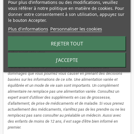
Pour plus d’informations ou des modifications, veuillez
Teneur en alcool 70% v/v.
vous référer à notre politique en matière de cookies. Pour
Posologie:
donner votre consentement à son utilisation, appuyez sur
Sauf avis contraire: adultes: 3 à 4 fois par jour 15 à 20
gouttes.
le bouton Accepter.
Plus d'informations
Personnaliser les cookies
Ne pas dépasser la dose recommandée.
Enfants de 2 à 15 ans autant de gouttes que leur âge.
REJETER TOUT
Un léger trouble/sédimentation n'a aucune influence sur la qualité.
Agiter avant utilisation.
J'ACCEPTE
*Avis de non-responsabilité: Nos tinctures de plantes ne sont pas un
médicament. Nous ne pouvons être tenus responsables des
dommages que vous pourriez vous causer en prenant des décisions
basées sur les informations de ce site. Une alimentation variée et
équilibrée et un mode de vie sain sont importants. Un complément
alimentaire ne remplace pas une alimentation variée. Consultez un
expert avant d'utiliser des suppléments en cas de grossesse,
d'allaitement, de prise de médicaments et de maladie. Si vous prenez
actuellement des médicaments, n'arrêtez pas de les prendre ou ne les
remplacez pas sans consulter au préalable un médecin. Aussi avec
des enfants de moins de 12 ans, il est sage d'être bien informé en
premier.