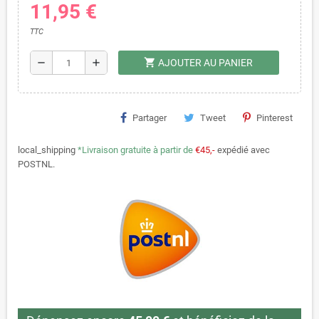
11,95 €
TTC
shopping_cart
remove
add
AJOUTER AU PANIER
Partager
Tweet
Pinterest
local_shipping
*Livraison gratuite à partir de
€45,-
expédié avec
POSTNL.