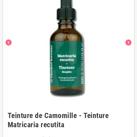
chevron_left
chevron_right
Teinture de Camomille - Teinture
Matricaria recutita