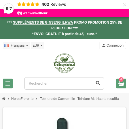
×
462
Reviews
9,7
***
SUPPLÉMENTS DE GINSENG ILHWA
PROMO PROMOTION 25% DE
REDUCTION ***
*ENVOI GRATUIT
à partir de 45,- euro.*
Français
EUR
person
Connexion
0
view_headline
search
chevron_right
chevron_right
HerbaFlorente
Teinture de Camomille - Teinture Matricaria recutita