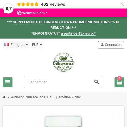
×
462
Reviews
9,7
***
SUPPLÉMENTS DE GINSENG ILHWA
PROMO PROMOTION 25% DE
REDUCTION ***
*ENVOI GRATUIT
à partir de 45,- euro.*
Français
EUR
person
Connexion
0
view_headline
search
chevron_right
chevron_right
Archelon Nutraceuticals
Quercétine & Zinc