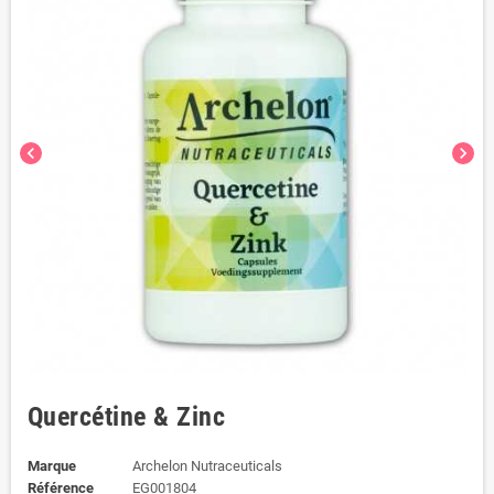
chevron_left
chevron_right
Quercétine & Zinc
Marque
Archelon Nutraceuticals
Référence
EG001804