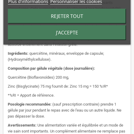
Plus d'informations
Personnaliser les cookies
protéines, pour les empêcher de se lier à d’autres composants
alimentaires. Cela augmente considérablement leur biodisponibilité.
Ces formes biodisponibles de minéraux sont connues sous le nom de
REJETER TOUT
chélates d’acides aminés minéraux. Un exemple en est le bisglycinate
de zinc, dans lequel une molécule de zinc est liée à deux molécules de
J'ACCEPTE
glycine. Ce chélate est suffisamment stable pour résister à l’influence
du suc gastrique et des enzymes digestives, lui permettant d’être
absorbé entièrement dans l’intestin grêle.
Ingrédients:
quercétine, minéraux, enveloppe de capsule;
(Hydroxyméthylcellulose).
Composition par gélule végétale (dose journalière):
Quercétine (Bioflavonoïdes) 200 mg,
Zinc (Bisglycinate) 75 mg fournit de: Zinc 15 mg = 150 %IR*
*%RI = Apport de référence.
Posologie recommandée:
(sauf prescription contraire) prendre 1
gélule par jour pendant le repas avec de l'eau ou un autre liquide. Ne
pas dépasser la dose.
Avertissements:
Une alimentation variée et équilibrée et un mode de
vie sain sont importants. Un complément alimentaire ne remplace pas