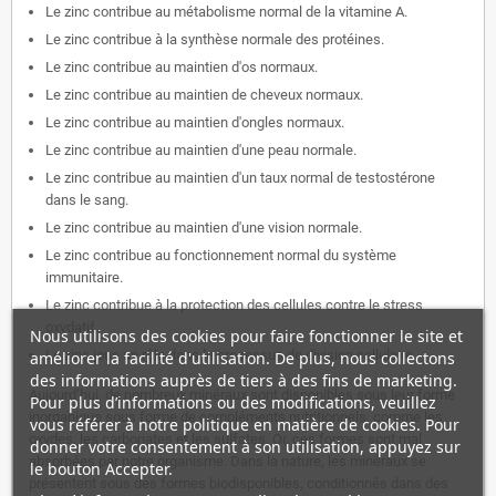
Le zinc contribue au métabolisme normal de la vitamine A.
Le zinc contribue à la synthèse normale des protéines.
Le zinc contribue au maintien d'os normaux.
Le zinc contribue au maintien de cheveux normaux.
Le zinc contribue au maintien d'ongles normaux.
Le zinc contribue au maintien d'une peau normale.
Le zinc contribue au maintien d'un taux normal de testostérone
dans le sang.
Le zinc contribue au maintien d'une vision normale.
Le zinc contribue au fonctionnement normal du système
immunitaire.
Le zinc contribue à la protection des cellules contre le stress
oxydatif.
Nous utilisons des cookies pour faire fonctionner le site et
Le zinc joue un rôle dans le processus de division cellulaire.
améliorer la facilité d'utilisation. De plus, nous collectons
des informations auprès de tiers à des fins de marketing.
Aujourd’hui, de nombreux minéraux sont disponibles sous leur forme
Pour plus d’informations ou des modifications, veuillez
inorganique sous forme de compléments nutritionnels, comme les
vous référer à notre politique en matière de cookies. Pour
oxydes, les carbonates et les sulfates. Or, ces formes sont mal
donner votre consentement à son utilisation, appuyez sur
absorbées par notre organisme. Dans la nature, les minéraux se
le bouton Accepter.
présentent sous des formes biodisponibles, conditionnés dans des