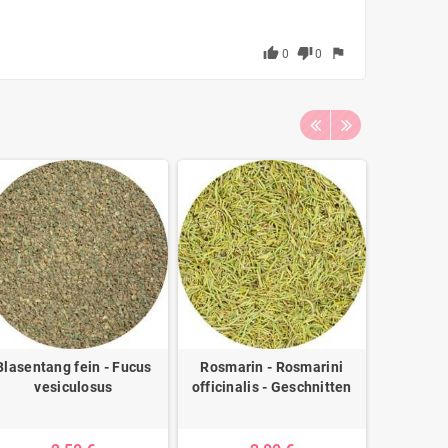
thumb_up
thumb_down
flag
0
0
Blasentang fein - Fucus
Rosmarin - Rosmarini
NAC (N-Ac
vesiculosus
officinalis - Geschnitten