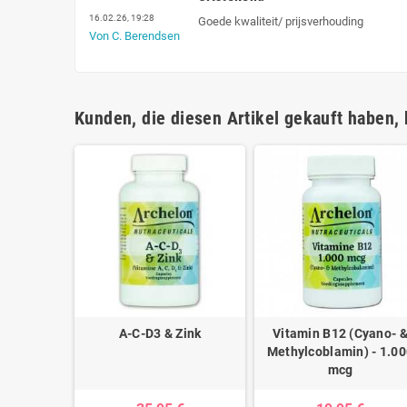
16.02.26, 19:28
Goede kwaliteit/ prijsverhouding
Von C. Berendsen
Kunden, die diesen Artikel gekauft haben, 
nnamomi
A-C-D3 & Zink
Vitamin B12 (Cyano- 
hnitten
Methylcoblamin) - 1.0
mcg