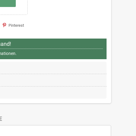
Pinterest
sand!
rmationen.
E