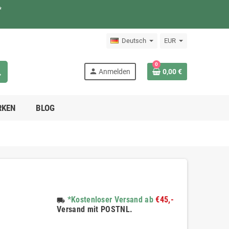
*
Deutsch
EUR
0
ch
person
Anmelden
0,00 €
RKEN
BLOG
*Kostenloser Versand ab
€45,-
local_shipping
Versand mit POSTNL.