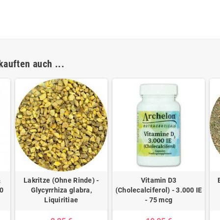
kauften auch ...
&
Lakritze (Ohne Rinde) -
Vitamin D3
00
Glycyrrhiza glabra,
(Cholecalciferol) - 3.000 IE
Liquiritiae
- 75 mcg