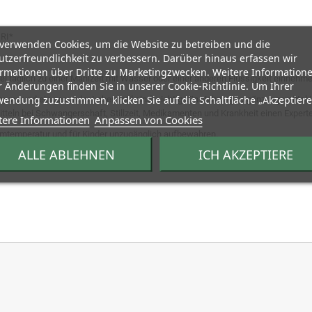
 RI*
 verwenden Cookies, um die Website zu betreiben und die
tzerfreundlichkeit zu verbessern. Darüber hinaus erfassen wir
ormationen über Dritte zu Marketingzwecken. Weitere Information
el täglich zu einer Mahlzeit mit Wasser oder einer anderen Flüssigkeit einnehme
 Änderungen finden Sie in unserer Cookie-Richtlinie. Um Ihrer
endung zuzustimmen, klicken Sie auf die Schaltfläche „Akzeptiere
ng und ein gesunder Lebensstil sind wichtig. Ein Nahrungsergänzungsmittel is
teln bei Schwangerschaft, Stillzeit, Medikamenten und Krankheit einen Expert
tere Informationen
Anpassen von Cookies
umtemperatur und für Kinder unzugänglich aufbewahren.
ALLE ABLEHNEN
ICH AKZEPTIERE
, Ei, Fisch, Schalentiere und Nüsse.