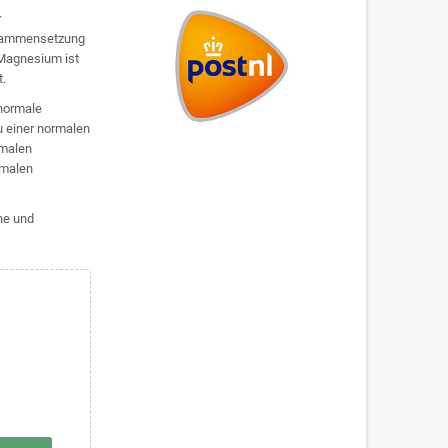
r
usammensetzung
Magnesium ist
t.
 normale
 einer normalen
rmalen
rmalen
he und