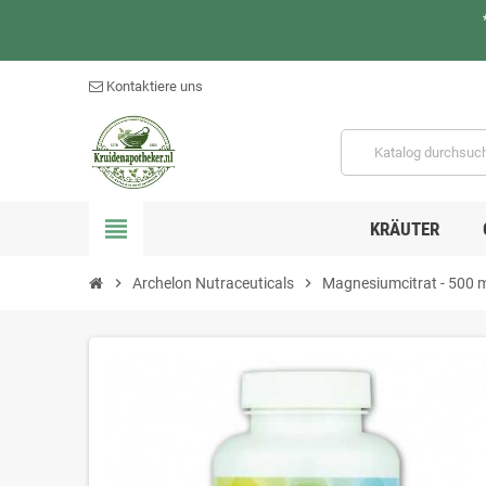
Kontaktiere uns
view_headline
KRÄUTER
chevron_right
Archelon Nutraceuticals
chevron_right
Magnesiumcitrat - 500 