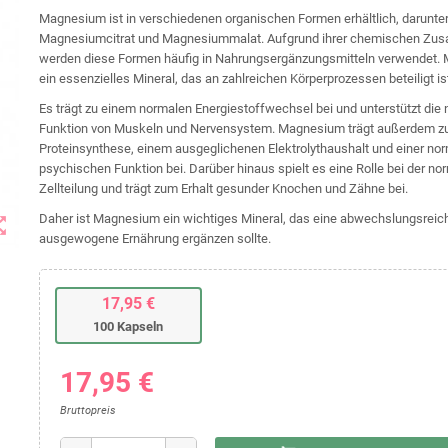
Magnesium ist in verschiedenen organischen Formen erhältlich, darunte
Magnesiumcitrat und Magnesiummalat. Aufgrund ihrer chemischen Z
werden diese Formen häufig in Nahrungsergänzungsmitteln verwendet. 
ein essenzielles Mineral, das an zahlreichen Körperprozessen beteiligt is
Es trägt zu einem normalen Energiestoffwechsel bei und unterstützt die
Funktion von Muskeln und Nervensystem. Magnesium trägt außerdem zu
Proteinsynthese, einem ausgeglichenen Elektrolythaushalt und einer no
psychischen Funktion bei. Darüber hinaus spielt es eine Rolle bei der no
Zellteilung und trägt zum Erhalt gesunder Knochen und Zähne bei.
Daher ist Magnesium ein wichtiges Mineral, das eine abwechslungsreic
t_map
ausgewogene Ernährung ergänzen sollte.
17,95 €
100 Kapseln
17,95 €
Bruttopreis