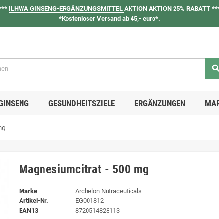
***
ILHWA GINSENG-ERGÄNZUNGSMITTEL
AKTION AKTION 25% RABATT **
*Kostenloser Versand
ab 45,- euro*
.
sear
GINSENG
GESUNDHEITSZIELE
ERGÄNZUNGEN
MA
mg
Magnesiumcitrat - 500 mg
Marke
Archelon Nutraceuticals
Artikel-Nr.
EG001812
EAN13
8720514828113