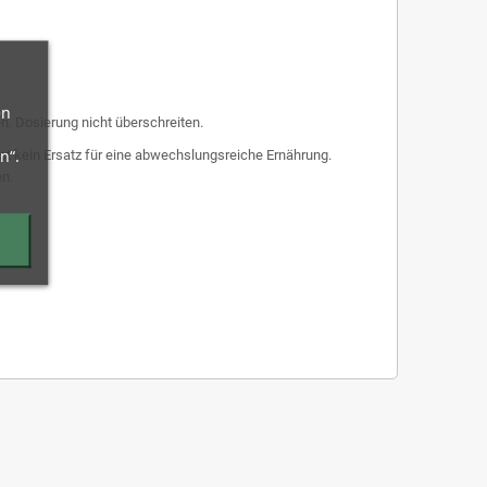
en
n. Dosierung nicht überschreiten.
n“.
t kein Ersatz für eine abwechslungsreiche Ernährung.
en.