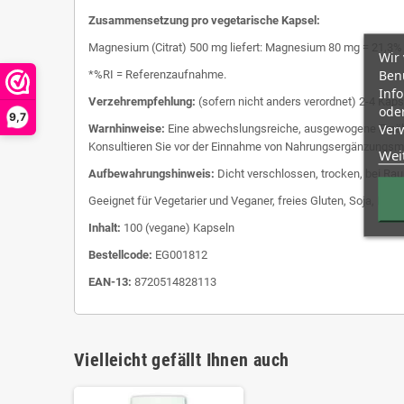
Zusammensetzung pro vegetarische Kapsel:
Magnesium (Citrat) 500 mg liefert: Magnesium 80 mg = 21,3%
Wir
Benu
*%RI = Referenzaufnahme.
Inf
Verzehrempfehlung:
(sofern nicht anders verordnet) 2-4 Kaps
oder
9,7
Verw
Warnhinweise:
Eine abwechslungsreiche, ausgewogene Ernähru
Konsultieren Sie vor der Einnahme von Nahrungsergänzungsmit
Wei
Aufbewahrungshinweis:
Dicht verschlossen, trocken, bei Ra
Geeignet für Vegetarier und Veganer, freies Gluten, Soja, Milch
Inhalt:
100 (vegane) Kapseln
Bestellcode:
EG001812
EAN-13:
8720514828113
Vielleicht gefällt Ihnen auch