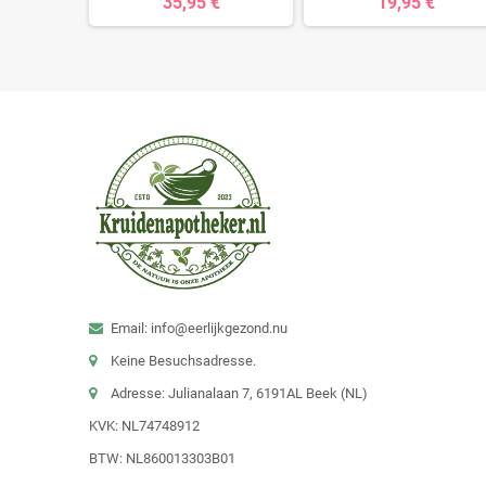
35,95 €
19,95 €
Email: info@eerlijkgezond.nu
Keine Besuchsadresse.
Adresse: Julianalaan 7, 6191AL Beek (NL)
KVK: NL74748912
BTW: NL860013303B01