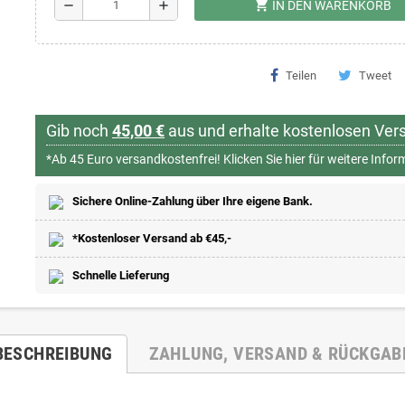
shopping_cart
remove
add
IN DEN WARENKORB
Teilen
Tweet
Gib noch
45,00 €
aus und erhalte kostenlosen Ver
*Ab 45 Euro versandkostenfrei!
Klicken Sie hier für weitere Info
Sichere Online-Zahlung über Ihre eigene Bank.
*Kostenloser Versand ab €45,-
Schnelle Lieferung
BESCHREIBUNG
ZAHLUNG, VERSAND & RÜCKGAB