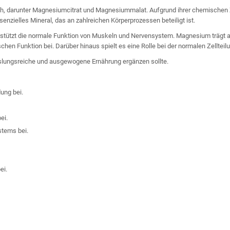
ich, darunter Magnesiumcitrat und Magnesiummalat. Aufgrund ihrer chemische
zielles Mineral, das an zahlreichen Körperprozessen beteiligt ist.
erstützt die normale Funktion von Muskeln und Nervensystem. Magnesium trägt 
hen Funktion bei. Darüber hinaus spielt es eine Rolle bei der normalen Zelltei
slungsreiche und ausgewogene Ernährung ergänzen sollte.
ung bei.
ei.
stems bei.
ei.