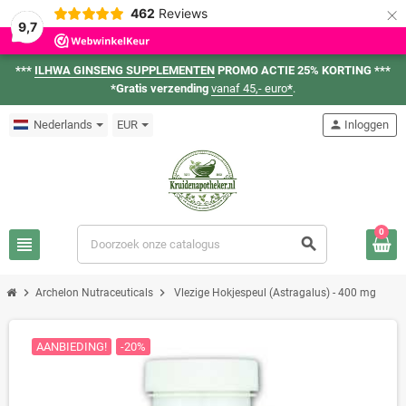
×
462
Reviews
9,7
***
ILHWA GINSENG SUPPLEMENTEN
PROMO ACTIE 25% KORTING ***
*Gratis verzending
vanaf 45,- euro
*
.
Nederlands
EUR
person
Inloggen
0
view_headline
search
chevron_right
chevron_right
Archelon Nutraceuticals
Vlezige Hokjespeul (Astragalus) - 400 mg
AANBIEDING!
-20%