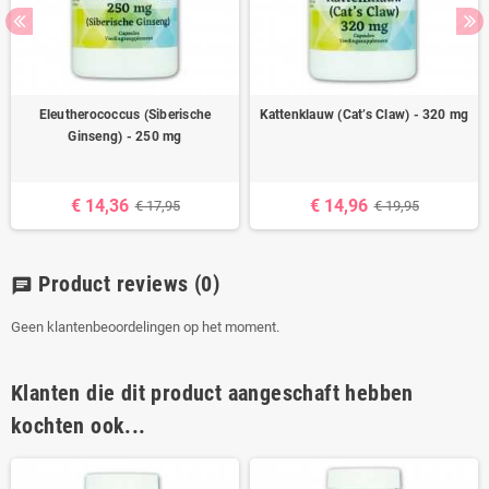
Eleutherococcus (Siberische
Kattenklauw (Cat’s Claw) - 320 mg
Ginseng) - 250 mg
€ 14,36
€ 14,96
€ 17,95
€ 19,95
Product reviews
(0)
chat
Geen klantenbeoordelingen op het moment.
Klanten die dit product aangeschaft hebben
kochten ook...