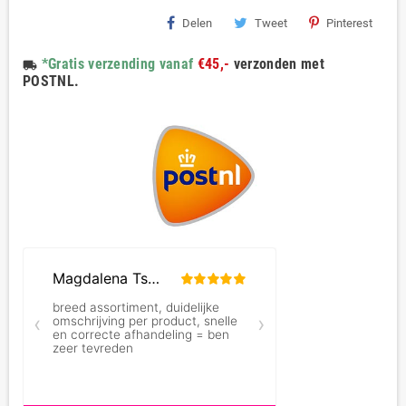
Delen
Tweet
Pinterest
*Gratis verzending vanaf
€45,-
verzonden met
local_shipping
POSTNL.