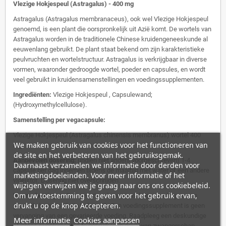
Vlezige Hokjespeul (Astragalus) - 400 mg
Astragalus (Astragalus membranaceus), ook wel Vlezige Hokjespeul
genoemd, is een plant die oorspronkelijk uit Azië komt. De wortels van
Astragalus worden in de traditionele Chinese kruidengeneeskunde al
eeuwenlang gebruikt. De plant staat bekend om zijn karakteristieke
peulvruchten en wortelstructuur. Astragalus is verkrijgbaar in diverse
vormen, waaronder gedroogde wortel, poeder en capsules, en wordt
veel gebruikt in kruidensamenstellingen en voedingssupplementen.
Ingrediënten:
Vlezige Hokjespeul , Capsulewand;
(Hydroxymethylcellulose).
Samenstelling per vegacapsule:
Vlezige Hokjespeul (Astragalus chinensis membranus) wortel 400
We maken gebruik van cookies voor het functioneren van
mg.
de site en het verbeteren van het gebruiksgemak.
Aanbevolen dosering:
(indien niet anders voorgeschreven) 1-4
Daarnaast verzamelen we informatie door derden voor
capsule per dag innemen tijdens de maaltijd met water of een andere
marketingdoeleinden. Voor meer informatie of het
vloeistof. Dosering niet overschrijden.
wijzigen verwijzen we je graag naar ons ons cookiebeleid.
Om uw toestemming te geven voor het gebruik ervan,
Waarschuwingen:
Een gevarieerde, evenwichtige voeding en een
drukt u op de knop Accepteren.
gezonde levensstijl zijn belangrijk. Een voedingssupplement is geen
vervanging van een gevarieerde voeding. Raadpleeg een deskundige
Meer informatie
Cookies aanpassen
alvorens supplementen te gebruiken in geval van zwangerschap,