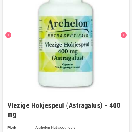
chevron_left
chevron_right
Vlezige Hokjespeul (Astragalus) - 400
mg
Merk
Archelon Nutraceuticals