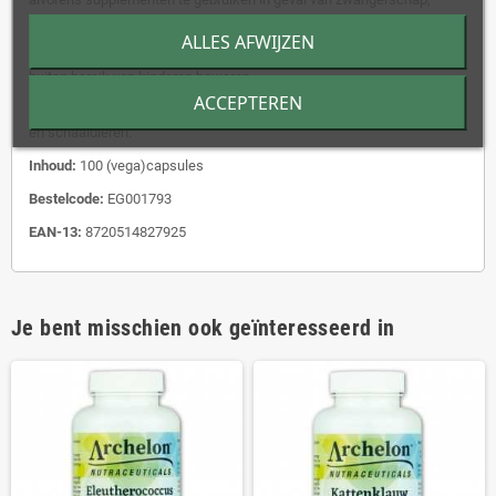
lactatie, medicijngebruik en ziekte.
ALLES AFWIJZEN
Bewaaradvies:
goed afgesloten, droog, op kamertemperatuur en
buiten bereik van kinderen bewaren.
ACCEPTEREN
Geschikt voor vegetariërs en veganisten, vrij gluten, soja, melk, ei, vis
en schaaldieren.
Inhoud:
100 (vega)capsules
Bestelcode:
EG001793
EAN-13:
8720514827925
Je bent misschien ook geïnteresseerd in