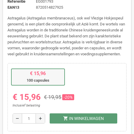
Referentie
EG001793
EAN13
8720514827925
Astragalus (Astragalus membranaceus), ook wel Vlezige Hokjespeul
genoemd, is een plant die oorspronkelijk uit Azië komt. De wortels van
Astragalus worden in de traditionele Chinese kruidengeneeskunde al
eeuwenlang gebruikt. De plant staat bekend om zijn karakteristieke
peulvruchten en wortelstructuur. Astragalus is verkrijgbaar in diverse
vormen, waaronder gedroogde wortel, poeder en capsules, en wordt
veel gebruikt in kruidensamenstellingen en voedingssupplementen.
€ 15,96
100 capsules
€ 15,96
€ 19,95
-20%
Inclusief belasting
shopping_cart
remove
add
IN WINKELWAGEN