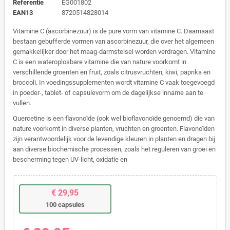
Referentie
EG001802
EAN13
8720514828014
Vitamine C (ascorbinezuur) is de pure vorm van vitamine C. Daarnaast
bestaan gebufferde vormen van ascorbinezuur, die over het algemeen
gemakkelijker door het maag-darmstelsel worden verdragen. Vitamine
C is een wateroplosbare vitamine die van nature voorkomt in
verschillende groenten en fruit, zoals citrusvruchten, kiwi, paprika en
broccoli. In voedingssupplementen wordt vitamine C vaak toegevoegd
in poeder-, tablet- of capsulevorm om de dagelijkse inname aan te
vullen.
Quercetine is een flavonoïde (ook wel bioflavonoïde genoemd) die van
nature voorkomt in diverse planten, vruchten en groenten. Flavonoïden
zijn verantwoordelijk voor de levendige kleuren in planten en dragen bij
aan diverse biochemische processen, zoals het reguleren van groei en
bescherming tegen UV-licht, oxidatie en
€ 29,95
100 capsules