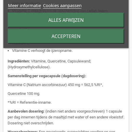
immuunsysteem.
Meer informatie
Cookies aanpassen
Vitamine C draagt bij tot de bescherming van cellen tegen
oxidatieve stress.
ALLES AFWIJZEN
Vitamine C draagt bij tot de vermindering van vermoeidheid en
moeheid.
ACCEPTEREN
Vitamine C draagt bij tot de regeneratie van de actieve vorm van
vitamine E.
Vitamine C verhoogt de ijzeropname.
Ingrediënten:
Vitamine, Quercetine, Capsulewand;
(Hydroxymethylcellulose).
Samenstelling per vegacapsule (dagdosering):
Vitamine C (Natrium ascorbinezuur) 450 mg = 562,5 %RI*,
Quercetine 100 mg.
*%RI = Referentie-inname.
Aanbevolen dosering:
(indien niet anders voorgeschreven) 1 capsule
per dag innemen tijdens de maaltijd met water of een andere vloeistof.
Dosering niet overschrijden.
Waarschuwingen:
Een gevarieerde, evenwichtige voeding en een