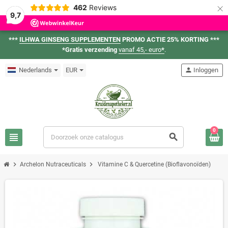
×
462
Reviews
9,7
***
ILHWA GINSENG SUPPLEMENTEN
PROMO ACTIE 25% KORTING ***
*Gratis verzending
vanaf 45,- euro
*
.
Nederlands
EUR
person
Inloggen
0
view_headline
search
chevron_right
chevron_right
Archelon Nutraceuticals
Vitamine C & Quercetine (Bioflavonoïden)