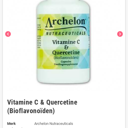
chevron_left
chevron_right
Vitamine C & Quercetine
(Bioflavonoïden)
Merk
Archelon Nutraceuticals