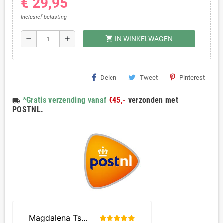
€ 29,95
Inclusief belasting
shopping_cart
remove
add
IN WINKELWAGEN
Delen
Tweet
Pinterest
*Gratis verzending vanaf
€45,-
verzonden met
local_shipping
POSTNL.