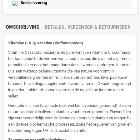
Snelle levering
OMSCHRIJVING
BETALEN, VERZENDEN & RETOURNEREN
Vitamine C & Quercetine (Bioflavonoïden)
Vitamine C (ascorbinezuur) is de pure vorm van vitamine C. Daarnaast
bestaan gebufferde vormen van ascorbinezuur, die over het algemeen
gemakkelijker door het maag-darmstelsel worden verdragen. Vitamine
C is een wateroplosbare vitamine die van nature voorkomt in
verschillende groenten en fruit, zoals citrusvruchten, kiwi, paprika en
broccoli. In voedingssupplementen wordt vitamine C vaak toegevoegd
in poeder-, tablet- of capsulevorm om de dagelijkse inname aan te
vullen.
Quercetine is een flavonoïde (ook wel bioflavonoïde genoemd) die van
nature voorkomt in diverse planten, vruchten en groenten. Flavonoïden
zijn verantwoordelijk voor de levendige kleuren in planten en dragen bij
aan diverse biochemische processen, zoals het reguleren van groei en
bescherming tegen UV-licht, oxidatie en hitte.
Toegestane gezondheidsclaims: